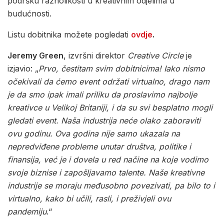
podršku raznolikosti u kreativnim odjelima u
budućnosti.
Listu dobitnika možete pogledati
ovdje
.
Jeremy Green
, izvršni direktor
Creative Circle
je
izjavio: „
Prvo, čestitam svim dobitnicima! Iako nismo
očekivali da ćemo event održati virtualno, drago nam
je da smo ipak imali priliku da proslavimo najbolje
kreativce u Velikoj Britaniji, i da su svi besplatno mogli
gledati event. Naša industrija neće olako zaboraviti
ovu godinu. Ova godina nije samo ukazala na
nepredviđene probleme unutar društva, politike i
finansija, već je i dovela u red načine na koje vodimo
svoje biznise i zapošljavamo talente. Naše kreativne
industrije se moraju međusobno povezivati, pa bilo to i
virtualno, kako bi učili, rasli, i preživjeli ovu
pandemiju
.“