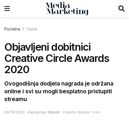
Početna
Vijesti
Objavljeni dobitnici
Creative Circle Awards
2020
Ovogodišnja dodjela nagrada je održana
online i svi su mogli besplatno pristupiti
streamu
06/10/2020
Kategorija:
Vijesti
Vrijeme čitanja: 1 min