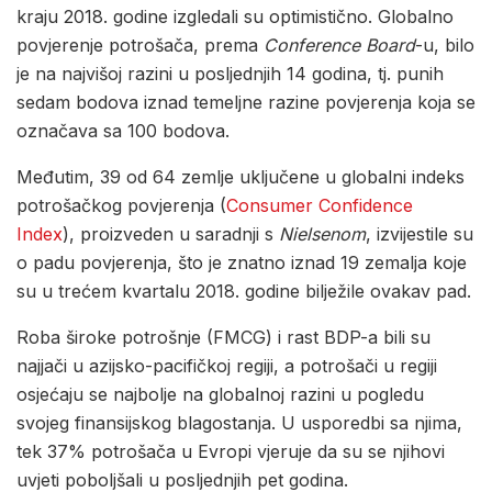
kraju 2018. godine izgledali su optimistično. Globalno
povjerenje potrošača, prema
Conference Board
-u, bilo
je na najvišoj razini u posljednjih 14 godina, tj. punih
sedam bodova iznad temeljne razine povjerenja koja se
označava sa 100 bodova.
Međutim, 39 od 64 zemlje uključene u globalni indeks
potrošačkog povjerenja (
Consumer Confidence
Index
), proizveden u saradnji s
Nielsenom
, izvijestile su
o padu povjerenja, što je znatno iznad 19 zemalja koje
su u trećem kvartalu 2018. godine bilježile ovakav pad.
Roba široke potrošnje (FMCG) i rast BDP-a bili su
najjači u azijsko-pacifičkoj regiji, a potrošači u regiji
osjećaju se najbolje na globalnoj razini u pogledu
svojeg finansijskog blagostanja. U usporedbi sa njima,
tek 37% potrošača u Evropi vjeruje da su se njihovi
uvjeti poboljšali u posljednjih pet godina.