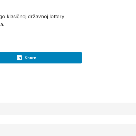
go klasičnoj državnoj lottery
a.
Share