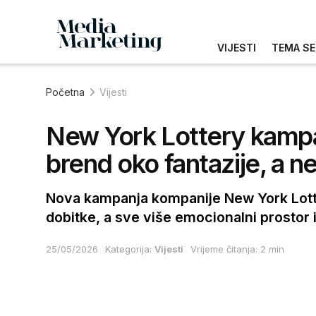
VIJESTI
TEMA SE
Početna
Vijesti
New York Lottery kampa
brend oko fantazije, a n
Nova kampanja kompanije New York Lotte
dobitke, a sve više emocionalni prostor i
25/05/2026
Kategorija:
Vijesti
Vrijeme čitanja: 2 min