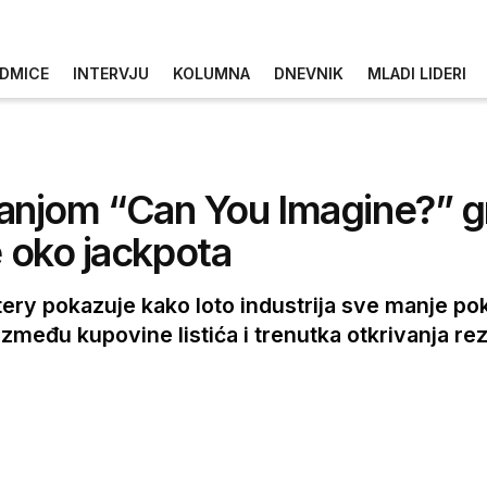
DMICE
INTERVJU
KOLUMNA
DNEVNIK
MLADI LIDERI
njom “Can You Imagine?” gr
e oko jackpota
ry pokazuje kako loto industrija sve manje p
zmeđu kupovine listića i trenutka otkrivanja rez