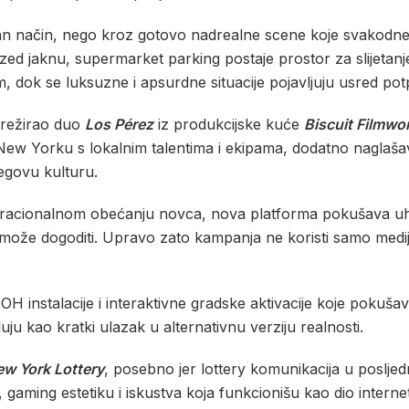
stičan način, nego kroz gotovo nadrealne scene koje svakod
ized jaknu, supermarket parking postaje prostor za slijetanj
 dok se luksuzne i apsurdne situacije pojavljuju usred pot
 režirao duo
Los Pérez
iz produkcijske kuće
Biscuit Filmwo
 New Yorku s lokalnim talentima i ekipama, dodatno naglašav
egovu kulturu.
 racionalnom obećanju novca, nova platforma pokušava uhv
a može dogoditi. Upravo zato kampanja ne koristi samo medijs
OOH instalacije i interaktivne gradske aktivacije koje pokuš
uju kao kratki ulazak u alternativnu verziju realnosti.
w York Lottery
, posebno jer lottery komunikacija u posljed
gaming estetiku i iskustva koja funkcionišu kao dio intern