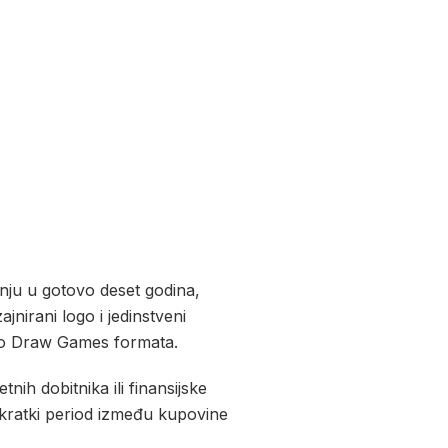
nju u gotovo deset godina,
jnirani logo i jedinstveni
a do Draw Games formata.
nih dobitnika ili finansijske
 kratki period između kupovine