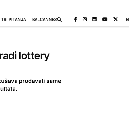
TRI PITANJA
BALCANNES
E
adi lottery
okušava prodavati same
ultata.