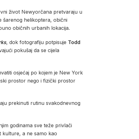
nevni život Newyorčana pretvaraju u
e šarenog helikoptera, obični
puno običnih urbanih lokacija.
rks
, dok fotografiju potpisuje
Todd
ajući pokušaj da se cijela
atiti osjećaj po kojem je New York
ki prostor nego i fizički prostor
avaju prekinuti rutinu svakodnevnog
njim godinama sve teže privlači
et kulture, a ne samo kao