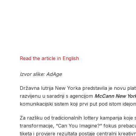
Read the article in English
Izvor slike: AdAge
Državna lutrija New Yorka predstavila je novu pl
razvijenu u saradnji s agencijom
McCann New Yor
komunikacijski sistem koji prvi put pod istom idej
Za razliku od tradicionalnih lottery kampanja koje s
transformacije, “Can You Imagine?” fokus prebacuje
tiketa i provjere rezultata postaje centralni kreativ