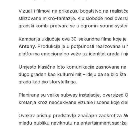
Vizuali i filmovi ne prikazuju bogatstvo na reali
stilizovane mikro-fantazije. Kip slobode nosi overs
gradski kombi pretvara se u ogromni sound system,
Kampanja uključuje dva 30-sekundna filma koje je
Antony
. Produkcija je u potpunosti realizovana u
platforma emocionalno veže uz identitet grada i nj
Umjesto klasične loto komunikacije zasnovane na
dugo građen kao kulturni mit – ideju da se bilo št
grada kao dio storytellinga.
Planirane su velike subway instalacije, oversized 
kretanja kroz neočekivane vizuale i scene koje djel
Ovakav pristup predstavlja značajan zaokret za
Ne
mlađu publiku naviknutu na entertainment sadržaj, 