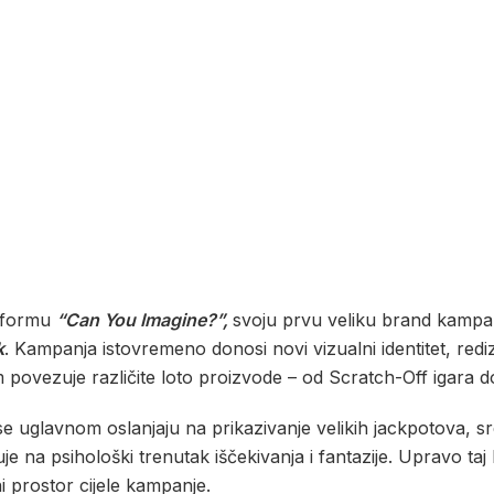
atformu
“Can You Imagine?”,
svoju prvu veliku brand kampa
k
. Kampanja istovremeno donosi novi vizualni identitet, rediza
om povezuje različite loto proizvode – od Scratch-Off igar
e uglavnom oslanjaju na prikazivanje velikih jackpotova, sret
 na psihološki trenutak iščekivanja i fantazije. Upravo taj
ni prostor cijele kampanje.