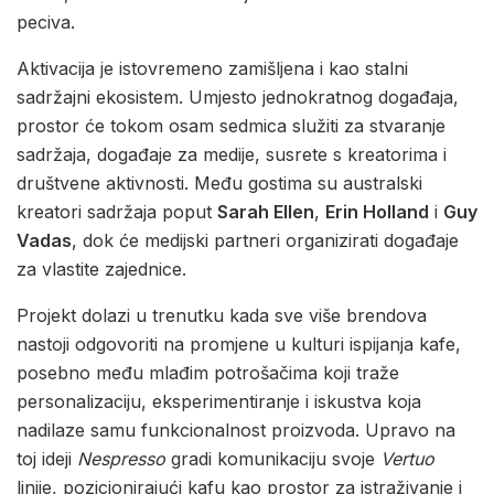
peciva.
Aktivacija je istovremeno zamišljena i kao stalni
sadržajni ekosistem. Umjesto jednokratnog događaja,
prostor će tokom osam sedmica služiti za stvaranje
sadržaja, događaje za medije, susrete s kreatorima i
društvene aktivnosti. Među gostima su australski
kreatori sadržaja poput
Sarah Ellen
,
Erin Holland
i
Guy
Vadas
, dok će medijski partneri organizirati događaje
za vlastite zajednice.
Projekt dolazi u trenutku kada sve više brendova
nastoji odgovoriti na promjene u kulturi ispijanja kafe,
posebno među mlađim potrošačima koji traže
personalizaciju, eksperimentiranje i iskustva koja
nadilaze samu funkcionalnost proizvoda. Upravo na
toj ideji
Nespresso
gradi komunikaciju svoje
Vertuo
linije, pozicionirajući kafu kao prostor za istraživanje i