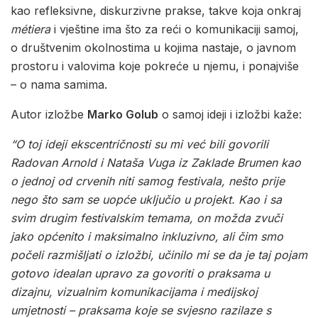
kao refleksivne, diskurzivne prakse, takve koja onkraj
métiera
i vještine ima što za reći o komunikaciji samoj,
o društvenim okolnostima u kojima nastaje, o javnom
prostoru i valovima koje pokreće u njemu, i ponajviše
– o nama samima.
Autor izložbe
Marko Golub
o samoj ideji i izložbi kaže:
“O toj ideji ekscentričnosti su mi već bili govorili
Radovan Arnold i Nataša Vuga iz Zaklade Brumen kao
o jednoj od crvenih niti samog festivala, nešto prije
nego što sam se uopće uključio u projekt.
Kao i sa
svim drugim festivalskim temama, on možda zvuči
jako općenito i maksimalno inkluzivno, ali čim smo
počeli razmišljati o izložbi, učinilo mi se da je taj pojam
gotovo idealan upravo za govoriti o praksama u
dizajnu, vizualnim komunikacijama i medijskoj
umjetnosti – praksama koje se svjesno razilaze s