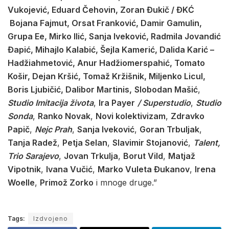
Vukojević, Eduard Čehovin, Zoran Đukič / ĐKĆ
Bojana Fajmut, Orsat Franković, Damir Gamulin,
Grupa Ee, Mirko Ilić, Sanja Iveković, Radmila Jovandić
Đapić, Mihajlo Kalabić, Šejla Kamerić, Dalida Karić –
Hadžiahmetović, Anur Hadžiomerspahić, Tomato
Košir, Dejan Kršić, Tomaž Kržišnik, Miljenko Licul,
Boris Ljubičić, Dalibor Martinis,
Slobodan Mašić
,
Studio Imitacija života
,
Ira Payer
/ Superstudio
,
Studio
Sonda
,
Ranko Novak
,
Novi kolektivizam
,
Zdravko
Papič
,
Nejc Prah
,
Sanja Iveković
,
Goran Trbuljak
,
Tanja Radež
,
Petja Selan
,
Slavimir Stojanović
,
Talent,
Trio Sarajevo
,
Jovan Trkulja
,
Borut Vild
,
Matjaž
Vipotnik
,
Ivana Vučić
,
Marko Vuleta Đukanov
,
Irena
Woelle
,
Primož Zorko
i mnoge druge.”
Tags:
Izdvojeno