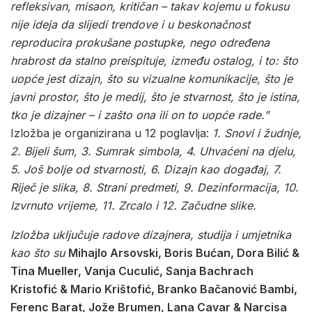
refleksivan, misaon, kritičan – takav kojemu u fokusu
nije ideja da slijedi trendove i u beskonačnost
reproducira prokušane postupke, nego određena
hrabrost da stalno preispituje, između ostalog, i to: što
uopće jest dizajn, što su vizualne komunikacije, što je
javni prostor, što je medij, što je stvarnost, što je istina,
tko je dizajner – i zašto ona ili on to uopće rade.”
Izložba je organizirana u 12 poglavlja:
1. Snovi i žudnje,
2. Bijeli šum, 3. Sumrak simbola, 4. Uhvaćeni na djelu,
5. Još bolje od stvarnosti, 6. Dizajn kao događaj, 7.
Riječ je slika, 8. Strani predmeti, 9. Dezinformacija, 10.
Izvrnuto vrijeme, 11. Zrcalo i 12. Začudne slike.
Izložba uključuje radove dizajnera, studija i umjetnika
kao što su
Mihajlo Arsovski, Boris Bućan, Dora Bilić &
Tina Mueller, Vanja Cuculić, Sanja Bachrach
Kristofić & Mario Krištofić, Branko Bačanović Bambi,
Ferenc Barat, Jože Brumen, Lana Cavar & Narcisa