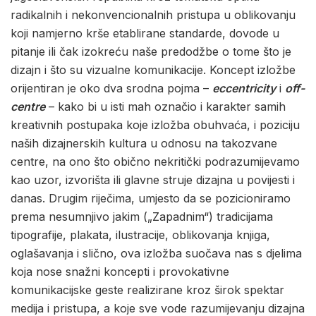
radikalnih i nekonvencionalnih pristupa u oblikovanju
koji namjerno krše etablirane standarde, dovode u
pitanje ili čak izokreću naše predodžbe o tome što je
dizajn i što su vizualne komunikacije. Koncept izložbe
orijentiran je oko dva srodna pojma –
eccentricity
i
off-
centre
– kako bi u isti mah označio i karakter samih
kreativnih postupaka koje izložba obuhvaća, i poziciju
naših dizajnerskih kultura u odnosu na takozvane
centre, na ono što obično nekritički podrazumijevamo
kao uzor, izvorišta ili glavne struje dizajna u povijesti i
danas. Drugim riječima, umjesto da se pozicioniramo
prema nesumnjivo jakim („Zapadnim“) tradicijama
tipografije, plakata, ilustracije, oblikovanja knjiga,
oglašavanja i slično, ova izložba suočava nas s djelima
koja nose snažni koncepti i provokativne
komunikacijske geste realizirane kroz širok spektar
medija i pristupa, a koje sve vode razumijevanju dizajna