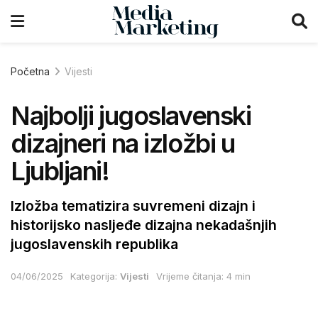
Početna
Vijesti
Najbolji jugoslavenski
dizajneri na izložbi u
Ljubljani!
Izložba tematizira suvremeni dizajn i
historijsko nasljeđe dizajna nekadašnjih
jugoslavenskih republika
04/06/2025
Kategorija:
Vijesti
Vrijeme čitanja: 4 min