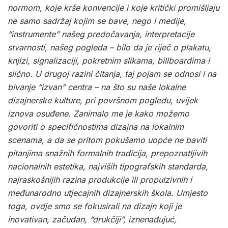
normom, koje krše konvencije i koje kritički promišljaju
ne samo sadržaj kojim se bave, nego i medije,
“instrumente” našeg predočavanja, interpretacije
stvarnosti, našeg pogleda – bilo da je riječ o plakatu,
knjizi, signalizaciji, pokretnim slikama, billboardima i
slično. U drugoj razini čitanja, taj pojam se odnosi i na
bivanje “izvan” centra – na što su naše lokalne
dizajnerske kulture, pri površnom pogledu, uvijek
iznova osuđene. Zanimalo me je kako možemo
govoriti o specifičnostima dizajna na lokalnim
scenama, a da se pritom pokušamo uopće ne baviti
pitanjima snažnih formalnih tradicija, prepoznatljivih
nacionalnih estetika, najviših tipografskih standarda,
najraskošnijih razina produkcije ili propulzivnih i
međunarodno utjecajnih dizajnerskih škola.
Umjesto
toga, ovdje smo se fokusirali na dizajn koji je
inovativan, začudan, “drukčiji”, iznenađujuć,