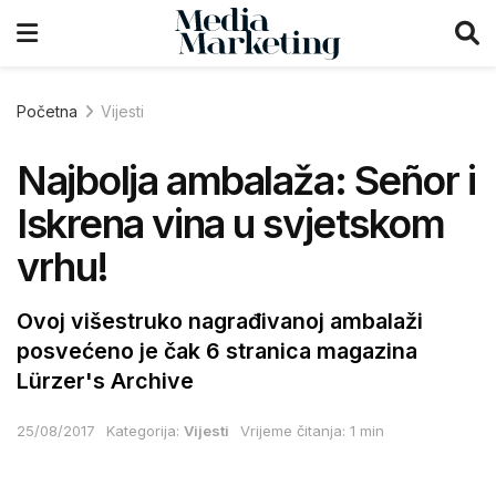
Početna
Vijesti
Najbolja ambalaža: Señor i
Iskrena vina u svjetskom
vrhu!
Ovoj višestruko nagrađivanoj ambalaži
posvećeno je čak 6 stranica magazina
Lürzer's Archive
25/08/2017
Kategorija:
Vijesti
Vrijeme čitanja: 1 min