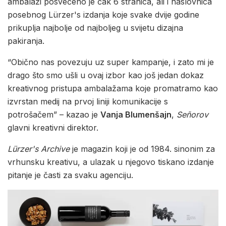
ambalaži posvećeno je čak 6 stranica, ali i naslovnica
posebnog Lürzer's izdanja koje svake dvije godine
prikuplja najbolje od najboljeg u svijetu dizajna
pakiranja.
“Obično nas povezuju uz super kampanje, i zato mi je
drago što smo ušli u ovaj izbor kao još jedan dokaz
kreativnog pristupa ambalažama koje promatramo kao
izvrstan medij na prvoj liniji komunikacije s
potrošačem” – kazao je
Vanja Blumenšajn
,
Señorov
glavni kreativni direktor.
Lürzer's Archive
je magazin koji je od 1984. sinonim za
vrhunsku kreativu, a ulazak u njegovo tiskano izdanje
pitanje je časti za svaku agenciju.