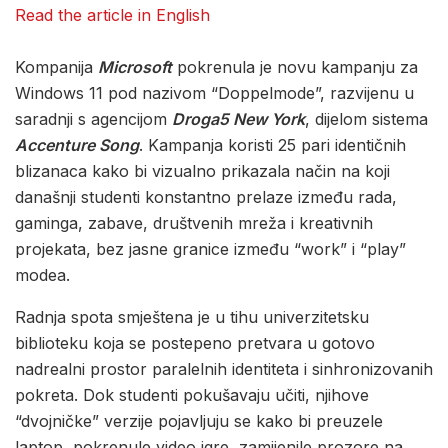
Read the article in English
Kompanija
Microsoft
pokrenula je novu kampanju za
Windows 11 pod nazivom “Doppelmode”, razvijenu u
saradnji s agencijom
Droga5 New York
, dijelom sistema
Accenture Song
. Kampanja koristi 25 pari identičnih
blizanaca kako bi vizualno prikazala način na koji
današnji studenti konstantno prelaze između rada,
gaminga, zabave, društvenih mreža i kreativnih
projekata, bez jasne granice između “work” i “play”
modea.
Radnja spota smještena je u tihu univerzitetsku
biblioteku koja se postepeno pretvara u gotovo
nadrealni prostor paralelnih identiteta i sinhronizovanih
pokreta. Dok studenti pokušavaju učiti, njihove
“dvojničke” verzije pojavljuju se kako bi preuzele
laptop, pokrenule video igre, zamijenile prozore na