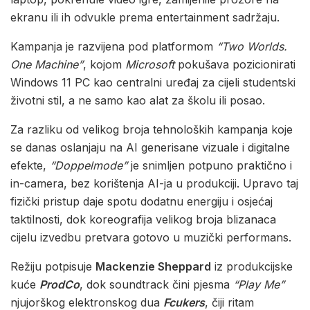
ekranu ili ih odvukle prema entertainment sadržaju.
Kampanja je razvijena pod platformom
“Two Worlds.
One Machine”
, kojom
Microsoft
pokušava pozicionirati
Windows 11 PC kao centralni uređaj za cijeli studentski
životni stil, a ne samo kao alat za školu ili posao.
Za razliku od velikog broja tehnoloških kampanja koje
se danas oslanjaju na AI generisane vizuale i digitalne
efekte,
“Doppelmode”
je snimljen potpuno praktično i
in-camera, bez korištenja AI-ja u produkciji. Upravo taj
fizički pristup daje spotu dodatnu energiju i osjećaj
taktilnosti, dok koreografija velikog broja blizanaca
cijelu izvedbu pretvara gotovo u muzički performans.
Režiju potpisuje
Mackenzie Sheppard
iz produkcijske
kuće
ProdCo
, dok soundtrack čini pjesma
“Play Me”
njujorškog elektronskog dua
Fcukers
, čiji ritam