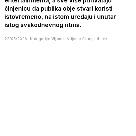
entertainmenta, a sve više prihvataju
činjenicu da publika obje stvari koristi
istovremeno, na istom uređaju i unutar
istog svakodnevnog ritma.
22/05/2026
Kategorija:
Vijesti
Vrijeme čitanja: 4 min