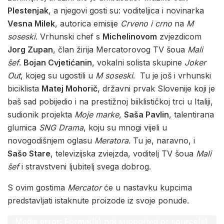
Plestenjak
, a njegovi gosti su: voditeljica i novinarka
Vesna Milek
, autorica emisije
Crveno i crno
na
M
soseski
. Vrhunski chef s
Michelinovom
zvjezdicom
Jorg Zupan
, član žirija Mercatorovog TV šoua
Mali
šef
.
Bojan Cvjetićanin
, vokalni solista skupine
Joker
Out
, kojeg su ugostili u
M soseski
. Tu je još i vrhunski
biciklista
Matej Mohorič
, državni prvak Slovenije koji je
baš sad pobijedio i na prestižnoj biiklističkoj trci u Italiji,
sudionik projekta
Moje marke
,
Saša Pavlin
, talentirana
glumica
SNG Drama
, koju su mnogi vijeli u
novogodišnjem oglasu
Meratora
. Tu je, naravno, i
Sašo Stare
, televizijska zviejzda, voditelj TV šoua
Mali
šef
i stravstveni ljubitelj svega dobrog.
S ovim gostima
Mercator
će u nastavku kupcima
predstavljati istaknute proizode iz svoje ponude.
Video
Media error: Format(s) not supported or source(s)