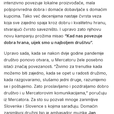
intenzivno povezuje lokalne proizvođače, mala
poljoprivredna dobra i domaće dobavljače s domaćim
kupcima. Tako već decenijama nastaje čvrsta veza
koja sve zajedno spaja kroz dobru i kvalitetnu hranu,
stvarajući čvrsto savezništo. I upravo zato njihovu
novu kampanju prožima misao
“Kad nas povezuje
dobra hrana, uijek smo u najboljem društvu”.
Upravo sada, kada se nakon dvije godine pandemije
društvo ponovo otvara, u Mercatoru žele posebno
istaći značaj povezanosti. “Živimo za trenutke kada
možemo biti zajedno, kada se opet u radosti družimo,
kada razgovaramo, slušamo jedni druge, razumijemo
se i poštujemo. Zato proslavljamo i pozdraljamo dobro
društvo i u Mercatorovim komunikacijama,” poručuju
iz Mercatora. Za sto su pozvali mnoge zanimljive
Slovenke i Slovence s kojima sarađuju. Domaćin
zanimljivoj družini bio je ambasador muzike
Jan