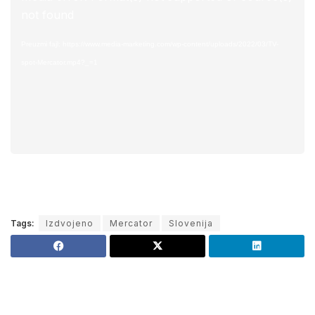
Player
not found
Preuzmi fajl: https://www.media-marketing.com/wp-content/uploads/2022/03/TV-
spot-Mercator.mp4?_=1
Tags:
Izdvojeno
Mercator
Slovenija