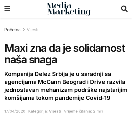
Početna
Vijesti
Maxi zna da je solidarnost
naša snaga
Kompanija Delez Srbija je u saradnji sa
agencijama McCann Beograd i Drive razvila
jednostavan mehanizam podrške najstarijim
komšijama tokom pandemije Covid-19
17/04/2020
Kategorija:
Vijesti
Vrijeme čitanja: 2 min