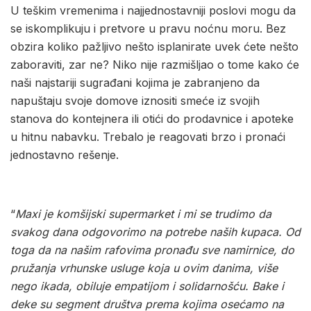
U teškim vremenima i najjednostavniji poslovi mogu da
se iskomplikuju i pretvore u pravu noćnu moru. Bez
obzira koliko pažljivo nešto isplanirate uvek ćete nešto
zaboraviti, zar ne? Niko nije razmišljao o tome kako će
naši najstariji sugrađani kojima je zabranjeno da
napuštaju svoje domove iznositi smeće iz svojih
stanova do kontejnera ili otići do prodavnice i apoteke
u hitnu nabavku. Trebalo je reagovati brzo i pronaći
jednostavno rešenje.
“
Maxi je komšijski supermarket i mi se trudimo da
svakog dana odgovorimo na potrebe naših kupaca. Od
toga da na našim rafovima pronađu sve namirnice, do
pružanja vrhunske usluge koja u ovim danima, više
nego ikada, obiluje empatijom i solidarnošću. Bake i
deke su segment društva prema kojima osećamo na