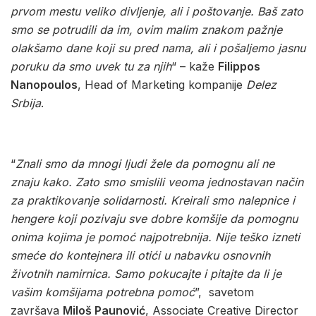
prvom mestu veliko divljenje, ali i poštovanje. Baš zato
smo se potrudili da im, ovim malim znakom pažnje
olakšamo dane koji su pred nama, ali i pošaljemo jasnu
poruku da smo uvek tu za njih
“ – kaže
Filippos
Nanopoulos
,
Head of Marketing kompanije
Delez
Srbija
.
“
Znali smo da mnogi ljudi žele da pomognu ali ne
znaju kako. Zato smo smislili veoma jednostavan način
za praktikovanje solidarnosti. Kreirali smo nalepnice i
hengere koji pozivaju sve dobre komšije da pomognu
onima kojima je pomoć najpotrebnija. Nije teško izneti
smeće do kontejnera ili otići u nabavku osnovnih
životnih namirnica. Samo pokucajte i pitajte da li je
vašim komšijama potrebna pomoć
”, savetom
završava
Miloš Paunović
, Associate Creative Director