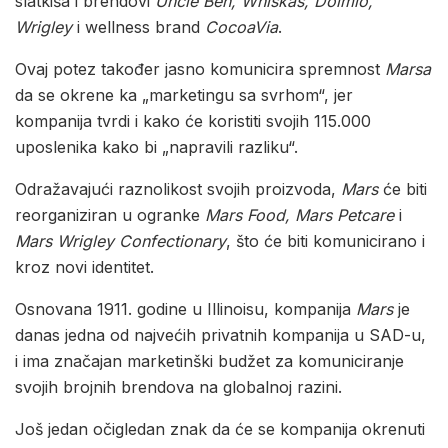
slatkiša i brendovi
Uncle Ben, Whiskas, Dolmio,
Wrigley
i wellness brand
CocoaVia
.
Ovaj potez također jasno komunicira spremnost
Marsa
da se okrene ka „marketingu sa svrhom“, jer
kompanija tvrdi i kako će koristiti svojih 115.000
uposlenika kako bi „napravili razliku“.
Odražavajući raznolikost svojih proizvoda,
Mars
će biti
reorganiziran u ogranke
Mars Food, Mars Petcare
i
Mars Wrigley Confectionary
, što će biti komunicirano i
kroz novi identitet.
Osnovana 1911. godine u Illinoisu, kompanija
Mars
je
danas jedna od najvećih privatnih kompanija u SAD-u,
i ima značajan marketinški budžet za komuniciranje
svojih brojnih brendova na globalnoj razini.
Još jedan očigledan znak da će se kompanija okrenuti