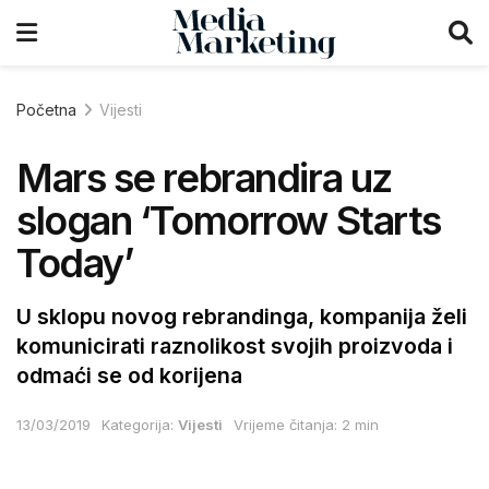
Početna
Vijesti
Mars se rebrandira uz
slogan ‘Tomorrow Starts
Today’
U sklopu novog rebrandinga, kompanija želi
komunicirati raznolikost svojih proizvoda i
odmaći se od korijena
13/03/2019
Kategorija:
Vijesti
Vrijeme čitanja: 2 min