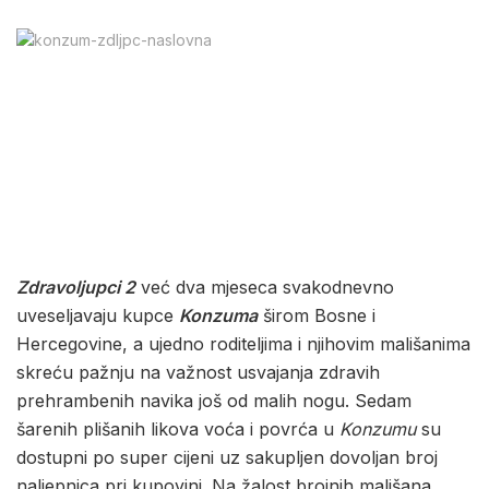
Zdravoljupci 2
već dva mjeseca svakodnevno
uveseljavaju kupce
Konzuma
širom Bosne i
Hercegovine, a ujedno roditeljima i njihovim mališanima
skreću pažnju na važnost usvajanja zdravih
prehrambenih navika još od malih nogu. Sedam
šarenih plišanih likova voća i povrća u
Konzumu
su
dostupni po super cijeni uz sakupljen dovoljan broj
naljepnica pri kupovini. Na žalost brojnih mališana