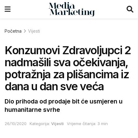
Početna
Vijesti
Konzumovi Zdravoljupci 2
nadmašili sva očekivanja,
potražnja za plišancima iz
dana u dan sve veća
Dio prihoda od prodaje bit će usmjeren u
humanitarne svrhe
26/10/2020
Kategorija:
Vijesti
Vrijeme čitanja: 3 min