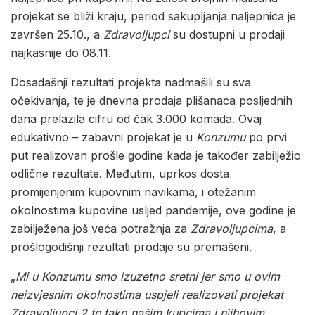
projekat se bliži kraju, period sakupljanja naljepnica je
završen 25.10., a
Zdravoljupci
su dostupni u prodaji
najkasnije do 08.11.
Dosadašnji rezultati projekta nadmašili su sva
očekivanja, te je dnevna prodaja plišanaca posljednih
dana prelazila cifru od čak 3.000 komada. Ovaj
edukativno – zabavni projekat je u
Konzumu
po prvi
put realizovan prošle godine kada je također zabilježio
odlične rezultate. Međutim, uprkos dosta
promijenjenim kupovnim navikama, i otežanim
okolnostima kupovine usljed pandemije, ove godine je
zabilježena još veća potražnja za
Zdravoljupcima
, a
prošlogodišnji rezultati prodaje su premašeni.
„
Mi u Konzumu smo izuzetno sretni jer smo u ovim
neizvjesnim okolnostima uspjeli realizovati projekat
Zdravoljupci 2 te tako našim kupcima i njihovim