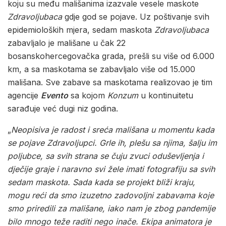
koju su među mališanima izazvale vesele maskote
Zdravoljubaca
gdje god se pojave. Uz poštivanje svih
epidemioloških mjera, sedam maskota
Zdravoljubaca
zabavljalo je mališane u čak 22
bosanskohercegovačka grada, prešli su više od 6.000
km, a sa maskotama se zabavljalo više od 15.000
mališana. Sve zabave sa maskotama realizovao je tim
agencije
Evento
sa kojom
Konzum
u kontinuitetu
sarađuje već dugi niz godina.
„
Neopisiva je radost i sreća mališana u momentu kada
se pojave Zdravoljupci. Grle ih, plešu sa njima, šalju im
poljubce, sa svih strana se čuju zvuci oduševljenja i
dječije graje i naravno svi žele imati fotografiju sa svih
sedam maskota. Sada kada se projekt bliži kraju,
mogu reći da smo izuzetno zadovoljni zabavama koje
smo priredili za mališane, iako nam je zbog pandemije
bilo mnogo teže raditi nego inače. Ekipa animatora je