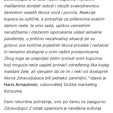
mališanima donijeti radost i obojiti svakodnevnicu
šarenilom veselih likova voća i povrća. Reakcije
kupaca su odlične, a potražnja za plišancima svakim
danom raste, te smo sada, uprkos vanrednim
narudžbama i otežanim isporukama usljed aktuelne
pandemije, u prilično nezahvalnoj situaciji jer su
gotovo sve količine pojedinih likova prodate i nažalost
in nemamo dostupne u svim našim prodavnicama.
Zbog toga se unaprijed želim izvinuti svim kupcima
koji moguće neće uspjeti pronaći određenog lika kojeg
mališani žele, ali vjerujem da će im i neki od dostupnih
likova Zdravoljubaca biti jednako zanimljivi,“
izjavio je
Haris Arnautović
, rukovoditelj Službe marketing
Konzuma
.
Osim rekordne potražnje, ono po čemu će zasigurno
Zdravoljupci 2
ostati upamćeni je neviđena euforija