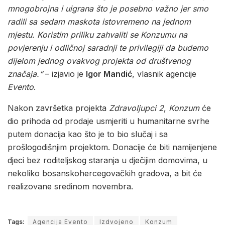
mnogobrojna i uigrana što je posebno važno jer smo
radili sa sedam maskota istovremeno na jednom
mjestu. Koristim priliku zahvaliti se Konzumu na
povjerenju i odličnoj saradnji te privilegiji da budemo
dijelom jednog ovakvog projekta od društvenog
značaja.“
– izjavio je
Igor Mandić
, vlasnik agencije
Evento
.
Nakon završetka projekta
Zdravoljupci 2
,
Konzum
će
dio prihoda od prodaje usmjeriti u humanitarne svrhe
putem donacija kao što je to bio slučaj i sa
prošlogodišnjim projektom. Donacije će biti namijenjene
djeci bez roditeljskog staranja u dječijim domovima, u
nekoliko bosanskohercegovačkih gradova, a bit će
realizovane sredinom novembra.
Tags:
Agencija Evento
Izdvojeno
Konzum