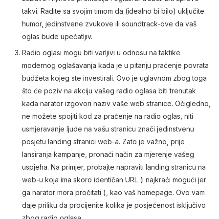
takvi. Radite sa svojim timom da (idealno bi bilo) uključite
humor, jedinstvene zvukove ili soundtrack-ove da vaš
oglas bude upečatljiv.
Radio oglasi mogu biti varljivi u odnosu na taktike
modernog oglašavanja kada je u pitanju praćenje povrata
budžeta kojeg ste investirali. Ovo je uglavnom zbog toga
što će poziv na akciju vašeg radio oglasa biti trenutak
kada narator izgovori naziv vaše web stranice. Očigledno,
ne možete spojiti kod za praćenje na radio oglas, niti
usmjeravanje ljude na vašu stranicu znači jedinstvenu
posjetu landing stranici web-a. Zato je važno, prije
lansiranja kampanje, pronaći način za mjerenje vašeg
uspjeha. Na primjer, probajte napraviti landing stranicu na
web-u koja ima skoro identičan URL (i najkraći mogući jer
ga narator mora pročitati ), kao vaš homepage. Ovo vam
daje priliku da procijenite kolika je posjećenost isključivo
zbog radio oglasa.