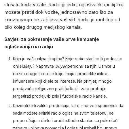
slušate kada vozite. Radio je jedini oglašivački medij koji
možete pratiti dok vozite, jednostavno zato što za
konzumaciju ne zahtjeva vaš vid. Radio je mobilniji od
bilo kojeg drugog medijskog kanala.
Savjeti za pokretanje vaše prve kampanje
oglašavanja na radiju
Koja je vaša ciljna skupina? Koje radio stanice ili podcaste
oni slušaju? Napravite
buyer
personu za njih. Uzmite u
obzir i druge interese koje imaju i pronađite mikro-
influensere koji dijele te interese. Na primjer, mnogo
prodavača religiozno prati fudbal – zato probajte
targetirati prodaju/biznis i fudbalske radio kanale.
Razmotrite kvalitet produkcije. Iako smo već spomenuli da
sada možete snimiti radio oglas na svom telefonu, ne
preporučujem da to i uradite.Radio stanice su pokretači
zabave i njihova promocija i oglasi bi trebali biti upravo