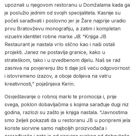
upoznali u njegovom restoranu u Domžalama kada ga
je poslužio jednim od svojih specijaliteta. Kasnije su
počeli sarađivati i poslovno jer je Žare najprije uradio
prvu Bratovževu monografiju, a zatim i kompletan
vizuelni identitet robne marke
JB
. “Knjiga JB
Restaurant je nastala vrlo slično kao i naši ostali
projekti. Janez ne postavlja granice, kako u
strateškom, tako i u izvedbenom dijelu. Naš se rad
zasniva na povjerenju što ti daje još veću odgovornost
i istovremeno izazov, a oboje dolijeva na vatru
kreativnosti,” pojašnjava Kerin.
Osvještavanje o robnoj marki te promocija i, prije
svega, poklon dobavljačima s kojima sarađuje dugi niz
godina, razlozi su zašto je knjiga nastala. “Javnostima
smo željeli pokazati da u restoranu JB u poripremi jela
koriste siorvine samo najboljih proizvođača i