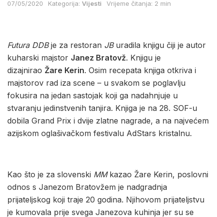
07/05/2020
Kategorija:
Vijesti
Vrijeme čitanja: 2 min
Futura DDB
je za restoran
JB
uradila knjigu čiji je autor
kuharski majstor
Janez Bratovž
. Knjigu je
dizajnirao
Žare Kerin
. Osim recepata knjiga otkriva i
majstorov rad iza scene – u svakom se poglavlju
fokusira na jedan sastojak koji ga nadahnjuje u
stvaranju jedinstvenih tanjira. Knjiga je na 28. SOF-u
dobila Grand Prix i dvije zlatne nagrade, a na najvećem
azijskom oglašivačkom festivalu AdStars kristalnu.
Kao što je za slovenski
MM
kazao Žare Kerin, poslovni
odnos s Janezom Bratovžem je nadgradnja
prijateljskog koji traje 20 godina. Njihovom prijateljstvu
je kumovala prije svega Janezova kuhinja jer su se