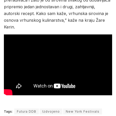
prerađivača i zato je od sirovina svakog od dobavljača
pripremio jedan jednostavan i drugi, zahtjevniji,
autorski recept. Kako sam kaže, vrhunska sirovina je
osnova vrhunskog kulinarstva,” kaže na kraju Žare
Kerin.
Tags:
Futura DDB
Izdvojeno
New York Festivals