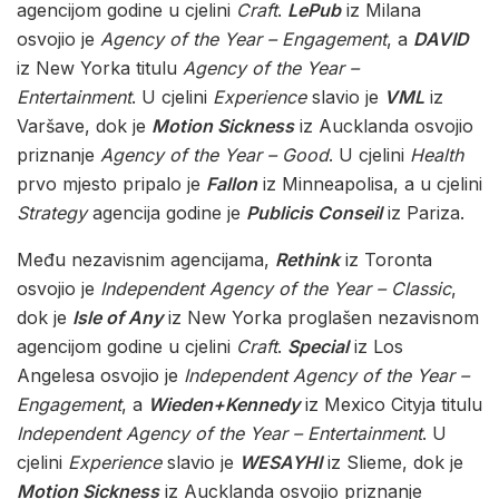
agencijom godine u cjelini
Craft
.
LePub
iz Milana
osvojio je
Agency of the Year – Engagement
, a
DAVID
iz New Yorka titulu
Agency of the Year –
Entertainment
. U cjelini
Experience
slavio je
VML
iz
Varšave, dok je
Motion Sickness
iz Aucklanda osvojio
priznanje
Agency of the Year – Good
. U cjelini
Health
prvo mjesto pripalo je
Fallon
iz Minneapolisa, a u cjelini
Strategy
agencija godine je
Publicis Conseil
iz Pariza.
Među nezavisnim agencijama,
Rethink
iz Toronta
osvojio je
Independent Agency of the Year – Classic
,
dok je
Isle of Any
iz New Yorka proglašen nezavisnom
agencijom godine u cjelini
Craft
.
Special
iz Los
Angelesa osvojio je
Independent Agency of the Year –
Engagement
, a
Wieden+Kennedy
iz Mexico Cityja titulu
Independent Agency of the Year – Entertainment
. U
cjelini
Experience
slavio je
WESAYHI
iz Slieme, dok je
Motion Sickness
iz Aucklanda osvojio priznanje