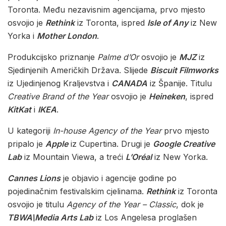
Toronta. Među nezavisnim agencijama, prvo mjesto
osvojio je
Rethink
iz Toronta, ispred
Isle of Any
iz New
Yorka i
Mother London
.
Produkcijsko priznanje
Palme d’Or
osvojio je
MJZ
iz
Sjedinjenih Američkih Država. Slijede
Biscuit Filmworks
iz Ujedinjenog Kraljevstva i
CANADA
iz Španije. Titulu
Creative Brand of the Year
osvojio je
Heineken
, ispred
KitKat
i
IKEA
.
U kategoriji
In-house Agency of the Year
prvo mjesto
pripalo je
Apple
iz Cupertina. Drugi je
Google Creative
Lab
iz Mountain Viewa, a treći
L’Oréal
iz New Yorka.
Cannes Lions
je objavio i agencije godine po
pojedinačnim festivalskim cjelinama.
Rethink
iz Toronta
osvojio je titulu
Agency of the Year – Classic
, dok je
TBWA\Media Arts Lab
iz Los Angelesa proglašen