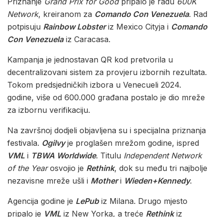
Priznanje
Grand Prix for Good
pripalo je radu
600K
Network
, kreiranom za
Comando Con Venezuela
. Rad
potpisuju
Rainbow Lobster
iz Mexico Cityja i
Comando
Con Venezuela
iz Caracasa.
Kampanja je jednostavan QR kod pretvorila u
decentralizovani sistem za provjeru izbornih rezultata.
Tokom predsjedničkih izbora u Venecueli 2024.
godine, više od 600.000 građana postalo je dio mreže
za izbornu verifikaciju.
Na završnoj dodjeli objavljena su i specijalna priznanja
festivala.
Ogilvy
je proglašen mrežom godine, ispred
VML
i
TBWA Worldwide
. Titulu
Independent Network
of the Year
osvojio je
Rethink
, dok su među tri najbolje
nezavisne mreže ušli i
Mother
i
Wieden+Kennedy
.
Agencija godine je
LePub
iz Milana. Drugo mjesto
pripalo je
VML
iz New Yorka, a treće
Rethink
iz