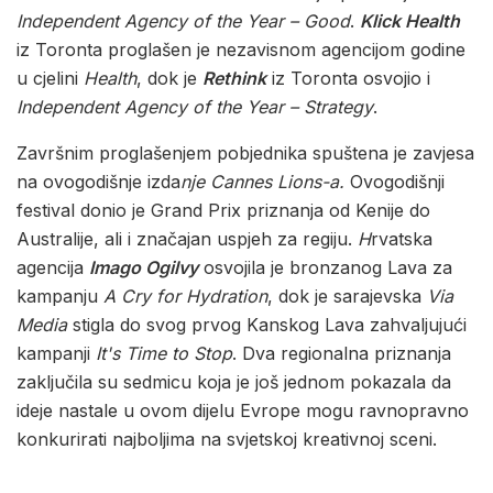
Independent Agency of the Year – Good
.
Klick Health
iz Toronta proglašen je nezavisnom agencijom godine
u cjelini
Health
, dok je
Rethink
iz Toronta osvojio i
Independent Agency of the Year – Strategy
.
Završnim proglašenjem pobjednika spuštena je zavjesa
na ovogodišnje izda
nje Cannes Lions-a.
Ovogodišnji
festival donio je Grand Prix priznanja od Kenije do
Australije, ali i značajan uspjeh za regiju.
H
rvatska
agencija
Imago Ogilvy
osvojila je bronzanog Lava za
kampanju
A Cry for Hydration
, dok je sarajevska
Via
Media
stigla do svog prvog Kanskog Lava zahvaljujući
kampanji
It's Time to Stop
. Dva regionalna priznanja
zaključila su sedmicu koja je još jednom pokazala da
ideje nastale u ovom dijelu Evrope mogu ravnopravno
konkurirati najboljima na svjetskoj kreativnoj sceni.