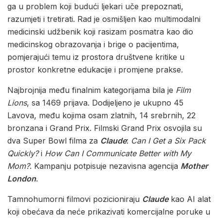
ga u problem koji budući ljekari uče prepoznati,
razumjeti i tretirati. Rad je osmišljen kao multimodalni
medicinski udžbenik koji rasizam posmatra kao dio
medicinskog obrazovanja i brige o pacijentima,
pomjerajući temu iz prostora društvene kritike u
prostor konkretne edukacije i promjene prakse.
Najbrojnija među finalnim kategorijama bila je
Film
Lions
, sa 1469 prijava. Dodijeljeno je ukupno 45
Lavova, među kojima osam zlatnih, 14 srebrnih, 22
bronzana i Grand Prix. Filmski Grand Prix osvojila su
dva Super Bowl filma za
Claude
:
Can I Get a Six Pack
Quickly?
i
How Can I Communicate Better with My
Mom?
. Kampanju potpisuje nezavisna agencija
Mother
London
.
Tamnohumorni filmovi pozicioniraju
Claude
kao AI alat
koji obećava da neće prikazivati komercijalne poruke u