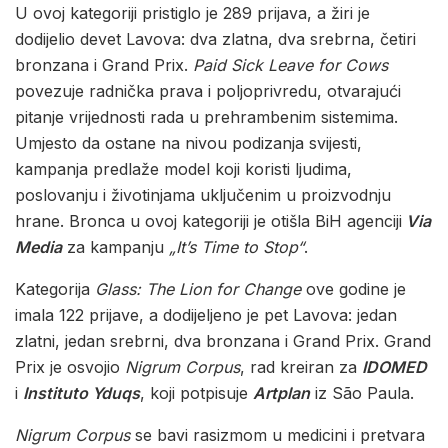
U ovoj kategoriji pristiglo je 289 prijava, a žiri je
dodijelio devet Lavova: dva zlatna, dva srebrna, četiri
bronzana i Grand Prix.
Paid Sick Leave for Cows
povezuje radnička prava i poljoprivredu, otvarajući
pitanje vrijednosti rada u prehrambenim sistemima.
Umjesto da ostane na nivou podizanja svijesti,
kampanja predlaže model koji koristi ljudima,
poslovanju i životinjama uključenim u proizvodnju
hrane. Bronca u ovoj kategoriji je otišla BiH agenciji
Via
Media
za kampanju
„It’s Time to Stop“
.
Kategorija
Glass: The Lion for Change
ove godine je
imala 122 prijave, a dodijeljeno je pet Lavova: jedan
zlatni, jedan srebrni, dva bronzana i Grand Prix. Grand
Prix je osvojio
Nigrum Corpus
, rad kreiran za
IDOMED
i
Instituto Yduqs
, koji potpisuje
Artplan
iz São Paula.
Nigrum Corpus
se bavi rasizmom u medicini i pretvara