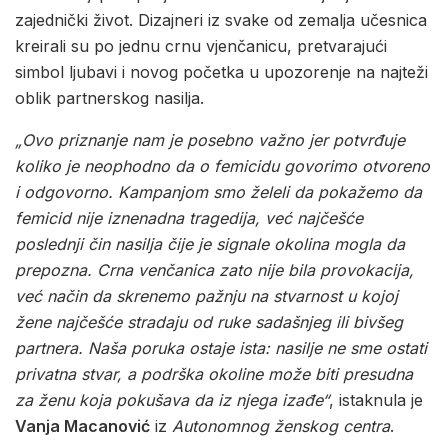
zajednički život. Dizajneri iz svake od zemalja učesnica
kreirali su po jednu crnu vjenčanicu, pretvarajući
simbol ljubavi i novog početka u upozorenje na najteži
oblik partnerskog nasilja.
„Ovo priznanje nam je posebno važno jer potvrđuje
koliko je neophodno da o femicidu govorimo otvoreno
i odgovorno. Kampanjom smo želeli da pokažemo da
femicid nije iznenadna tragedija, već najčešće
poslednji čin nasilja čije je signale okolina mogla da
prepozna. Crna venčanica zato nije bila provokacija,
već način da skrenemo pažnju na stvarnost u kojoj
žene najčešće stradaju od ruke sadašnjeg ili bivšeg
partnera. Naša poruka ostaje ista: nasilje ne sme ostati
privatna stvar, a podrška okoline može biti presudna
za ženu koja pokušava da iz njega izađe“
, istaknula je
Vanja Macanović
iz
Autonomnog ženskog centra
.