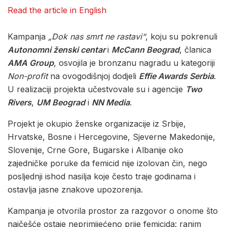
Read the article in English
Kampanja
„Dok nas smrt ne rastavi“
, koju su pokrenuli
Autonomni ženski centar
i
McCann Beograd
, članica
AMA Group
, osvojila je bronzanu nagradu u kategoriji
Non-profit
na ovogodišnjoj dodjeli
Effie Awards Serbia
.
U realizaciji projekta učestvovale su i agencije
Two
Rivers
,
UM Beograd
i
NN Media
.
Projekt je okupio ženske organizacije iz Srbije,
Hrvatske, Bosne i Hercegovine, Sjeverne Makedonije,
Slovenije, Crne Gore, Bugarske i Albanije oko
zajedničke poruke da femicid nije izolovan čin, nego
posljednji ishod nasilja koje često traje godinama i
ostavlja jasne znakove upozorenja.
Kampanja je otvorila prostor za razgovor o onome što
najčešće ostaje neprimijećeno prije femicida: ranim