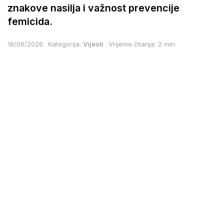
znakove nasilja i važnost prevencije
femicida.
18/06/2026
Kategorija:
Vijesti
Vrijeme čitanja: 2 min