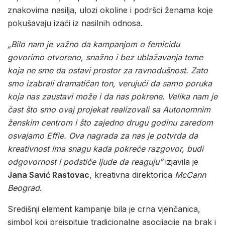
znakovima nasilja, ulozi okoline i podršci ženama koje
pokušavaju izaći iz nasilnih odnosa.
„Bilo nam je važno da kampanjom o femicidu
govorimo otvoreno, snažno i bez ublažavanja teme
koja ne sme da ostavi prostor za ravnodušnost. Zato
smo izabrali dramatičan ton, verujući da samo poruka
koja nas zaustavi može i da nas pokrene. Velika nam je
čast što smo ovaj projekat realizovali sa Autonomnim
ženskim centrom i što zajedno drugu godinu zaredom
osvajamo Effie. Ova nagrada za nas je potvrda da
kreativnost ima snagu kada pokreće razgovor, budi
odgovornost i podstiče ljude da reaguju”
izjavila je
Jana Savić Rastovac
, kreativna direktorica
McCann
Beograd
.
Središnji element kampanje bila je crna vjenčanica,
simbol koji preispituje tradicionalne asocijacije na brak i