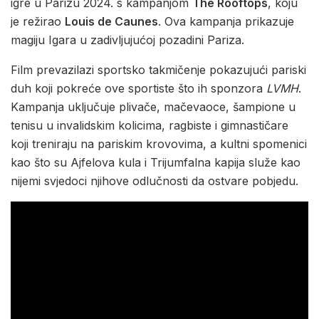
igre u Parizu 2024. s kampanjom
The Rooftops
, koju
je režirao
Louis de Caunes
. Ova kampanja prikazuje
magiju Igara u zadivljujućoj pozadini Pariza.
Film prevazilazi sportsko takmičenje pokazujući pariski
duh koji pokreće ove sportiste što ih sponzora
LVMH
.
Kampanja uključuje plivače, mačevaoce, šampione u
tenisu u invalidskim kolicima, ragbiste i gimnastičare
koji treniraju na pariskim krovovima, a kultni spomenici
kao što su Ajfelova kula i Trijumfalna kapija služe kao
nijemi svjedoci njihove odlučnosti da ostvare pobjedu.