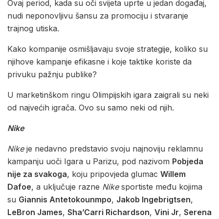
Ovaj period, kada su oči svijeta uprte u jedan događaj,
nudi neponovljivu šansu za promociju i stvaranje
trajnog utiska.
Kako kompanije osmišljavaju svoje strategije, koliko su
njihove kampanje efikasne i koje taktike koriste da
privuku pažnju publike?
U marketinškom ringu Olimpijskih igara zaigrali su neki
od najvećih igrača. Ovo su samo neki od njih.
Nike
Nike
je nedavno predstavio svoju najnoviju reklamnu
kampanju uoči Igara u Parizu, pod nazivom
Pobjeda
nije za svakoga
, koju pripovjeda glumac
Willem
Dafoe
, a uključuje razne
Nike
sportiste među kojima
su
Giannis Antetokounmpo
,
Jakob Ingebrigtsen
,
LeBron James
,
Sha’Carri Richardson
,
Vini Jr
,
Serena