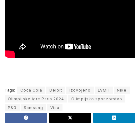
Tags:
Coca Cola
Deloit
Izdvojeno
LVMH
Nike
Olimpijske igre Paris 2024
Olimpijsko sponzorstvo
P&G
Samsung
Visa