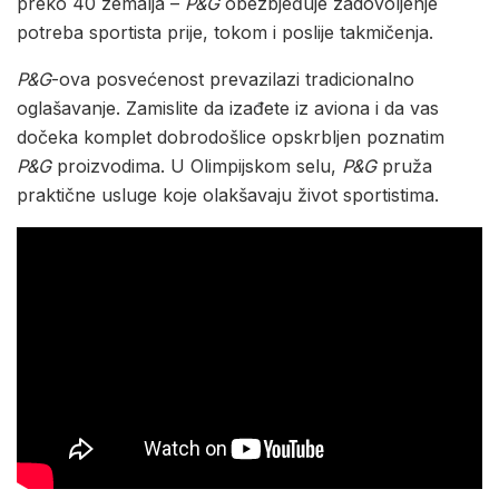
preko 40 zemalja –
P&G
obezbjeđuje zadovoljenje
potreba sportista prije, tokom i poslije takmičenja.
P&G
-ova posvećenost prevazilazi tradicionalno
oglašavanje. Zamislite da izađete iz aviona i da vas
dočeka komplet dobrodošlice opskrbljen poznatim
P&G
proizvodima. U Olimpijskom selu,
P&G
pruža
praktične usluge koje olakšavaju život sportistima.