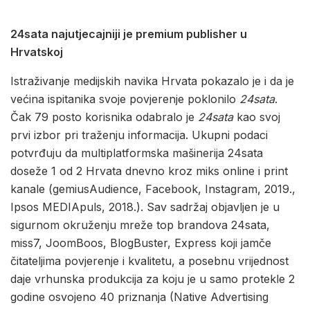
24sata najutjecajniji je premium publisher u
Hrvatskoj
Istraživanje medijskih navika Hrvata pokazalo je i da je
većina ispitanika svoje povjerenje poklonilo
24sata
.
Čak 79 posto korisnika odabralo je
24sata
kao svoj
prvi izbor pri traženju informacija. Ukupni podaci
potvrđuju da multiplatformska mašinerija 24sata
doseže 1 od 2 Hrvata dnevno kroz miks online i print
kanale (gemiusAudience, Facebook, Instagram, 2019.,
Ipsos MEDIApuls, 2018.). Sav sadržaj objavljen je u
sigurnom okruženju mreže top brandova 24sata,
miss7, JoomBoos, BlogBuster, Express koji jamče
čitateljima povjerenje i kvalitetu, a posebnu vrijednost
daje vrhunska produkcija za koju je u samo protekle 2
godine osvojeno 40 priznanja (Native Advertising