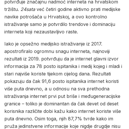
potvrđuje značajnu nadmoć interneta na hrvatskom
tržištu.
24sata
već četiri godine aktivno prati medijske
navike potrošača u Hrvatskoj, a ovo kontrolno
istraživanje samo je potvrdilo trendove i dominaciju
interneta koji nezaustavljivo raste.
Iako je opsežno medijsko istraživanje iz 2017.
apostrofiralo ogromnu snagu interneta, najnoviji
rezultati iz 2019. potvrđuju da je internet glavni izvor
informacija za 78 posto ispitanika i medij kojeg i mladi i
stari najviše koriste tijekom cijelog dana. Rezultati
pokazuju da čak 91,6 posto ispitanika internet koristi
više puta dnevno, a u odnosu na sva prethodna
istraživanja internet prvi put briše i međugeneracijske
granice – toliko je dominantan da čak devet od deset
korisnika različite dobi kažu kako internet koriste više
puta dnevno. Osim toga, njih 87,7% tvrde kako im
pruža jedinstvene informacije koje nigdje drugdje nisu