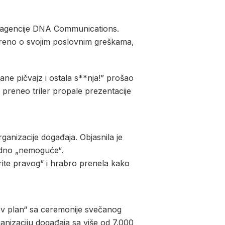
i agencije DNA Communications.
tvoreno o svojim poslovnim greškama,
ne pičvajz i ostala s**nja!” prošao
 preneo triler propale prezentacije
anizacije događaja. Objasnila je
ledno „nemoguće“.
erite pravog“ i hrabro prenela kako
egov plan“ sa ceremonije svečanog
anizaciju događaja sa više od 7.000