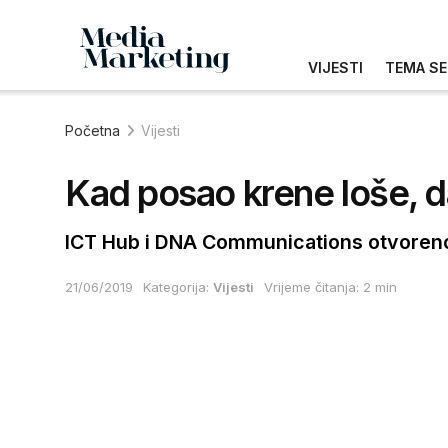
VIJESTI
TEMA SE
Početna
Vijesti
Kad posao krene loše, da 
ICT Hub i DNA Communications otvoreno 
21/06/2019
Kategorija:
Vijesti
Vrijeme čitanja: 2 min