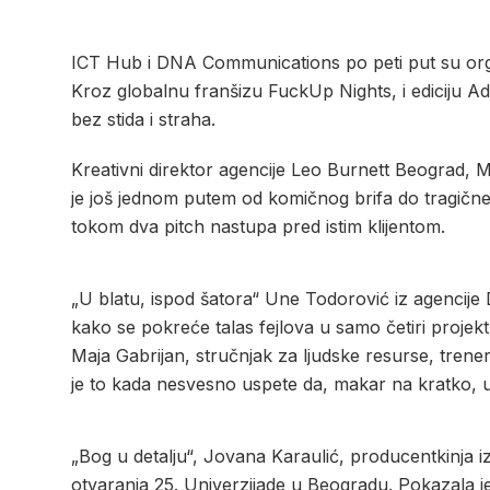
ICT Hub i DNA Communications po peti put su or
Kroz globalnu franšizu FuckUp Nights, i ediciju Ad
bez stida i straha.
Kreativni direktor agencije Leo Burnett Beograd, M
je još jednom putem od komičnog brifa do tragične 
tokom dva pitch nastupa pred istim klijentom.
„U blatu, ispod šatora“ Une Todorović iz agencije
kako se pokreće talas fejlova u samo četiri projek
Maja Gabrijan, stručnjak za ljudske resurse, trener
je to kada nesvesno uspete da, makar na kratko, uni
„Bog u detalju“, Jovana Karaulić, producentkinja iz
otvaranja 25. Univerzijade u Beogradu. Pokazala j