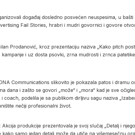
ganizovali događaj dosledno posvećen neuspesima, u bašt
vertising Fail Stories, hrabri i mudri govornici i govore o
ilan Prodanović, kroz prezentaciju naziva „Kako pitch posta
kampanje i uz dosta psovki, zrna mudrosti i zrnca patetike
 DNA Communications slikovito je pokazala patos i dramu org
tna dana i zašto se govori „može“ i „mora“ kad je sve očig
 i coach, podelila je sa publikom dirljivu sagu naziva „Izab
štite nečiji profesionalni život.
 Akcija produkcije prezentovala je svoj slučaj „Detalj i nj
e kako samo jedan detalj može da utiče na višemesečnu org