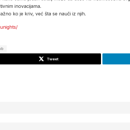
tivnim inovacijama.
žno ko je kriv, već šta se nauči iz njih.
unights/
ub
Tweet