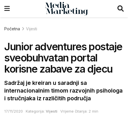
Početna
Vijesti
Junior adventures postaje
sveobuhvatan portal
korisne zabave za djecu
Sadržaj je kreiran u saradnji sa
internacionalnim timom razvojnih psihologa
i stručnjaka iz različitih područja
17/11/2020
Kategorija:
Vijesti
Vrijeme čitanja: 2 min