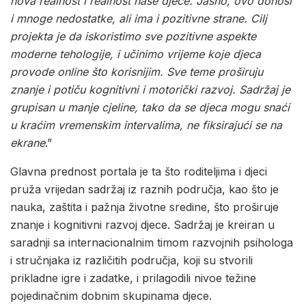
nova realnost i realnost naše djece. Jasno, ovo donosi
i mnoge nedostatke, ali ima i pozitivne strane. Cilj
projekta je da iskoristimo sve pozitivne aspekte
moderne tehologije, i učinimo vrijeme koje djeca
provode online što korisnijim. Sve teme proširuju
znanje i potiču kognitivni i motorički razvoj. Sadržaj je
grupisan u manje cjeline, tako da se djeca mogu snaći
u kraćim vremenskim intervalima, ne fiksirajući se na
ekrane
.”
Glavna prednost portala je ta što roditeljima i djeci
pruža vrijedan sadržaj iz raznih područja, kao što je
nauka, zaštita i pažnja životne sredine, što proširuje
znanje i kognitivni razvoj djece. Sadržaj je kreiran u
saradnji sa internacionalnim timom razvojnih psihologa
i stručnjaka iz različitih područja, koji su stvorili
prikladne igre i zadatke, i prilagodili nivoe težine
pojedinačnim dobnim skupinama djece.