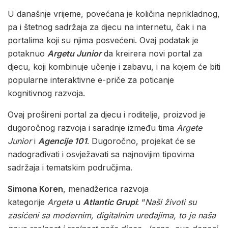
U današnje vrijeme, povećana je količina neprikladnog,
pa i štetnog sadržaja za djecu na internetu, čak i na
portalima koji su njima posvećeni. Ovaj podatak je
potaknuo
Argetu Junior
da kreirera novi portal za
djecu, koji kombinuje učenje i zabavu, i na kojem će biti
popularne interaktivne e-priče za poticanje
kognitivnog razvoja.
Ovaj prošireni portal za djecu i roditelje, proizvod je
dugoročnog razvoja i saradnje između tima
Argete
Junior
i
Agencije 101
. Dugoročno, projekat će se
nadograđivati i osvježavati sa najnovijim tipovima
sadržaja i tematskim područjima.
Simona Koren
, menadžerica razvoja
kategorije
Argeta
u
Atlantic Grupi
: “
Naši životi su
zasićeni sa modernim, digitalnim uređajima, to je naša