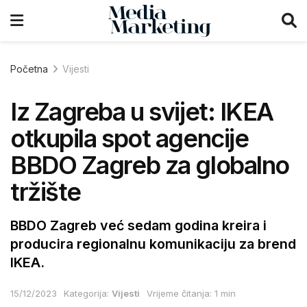
Početna
Vijesti
Iz Zagreba u svijet: IKEA
otkupila spot agencije
BBDO Zagreb za globalno
tržište
BBDO Zagreb već sedam godina kreira i
producira regionalnu komunikaciju za brend
IKEA.
15/12/2023
Kategorija:
Vijesti
Vrijeme čitanja: 1 min