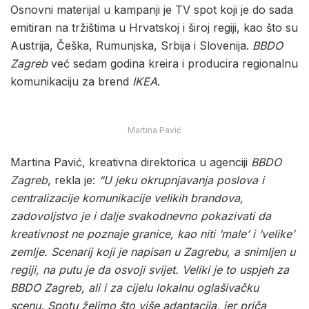
Osnovni materijal u kampanji je TV spot koji je do sada
emitiran na tržištima u Hrvatskoj i široj regiji, kao što su
Austrija, Češka, Rumunjska, Srbija i Slovenija.
BBDO
Zagreb
već sedam godina kreira i producira regionalnu
komunikaciju za brend
IKEA
.
Martina Pavić
Martina Pavić, kreativna direktorica u agenciji
BBDO
Zagreb
, rekla je:
“U jeku okrupnjavanja poslova i
centralizacije komunikacije velikih brandova,
zadovoljstvo je i dalje svakodnevno pokazivati da
kreativnost ne poznaje granice, kao niti ‘male’ i ‘velike’
zemlje.
Scenarij koji je napisan u Zagrebu, a snimljen u
regiji, na putu je da osvoji svijet. Veliki je to uspjeh za
BBDO Zagreb, ali i za cijelu lokalnu oglašivačku
scenu. Spotu želimo što više adaptacija, jer priča