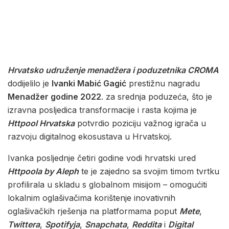
Hrvatsko udruženje menadžera i poduzetnika CROMA
dodijelilo je
Ivanki Mabić Gagić
prestižnu nagradu
Menadžer godine 2022
. za srednja poduzeća, što je
izravna posljedica transformacije i rasta kojima je
Httpool Hrvatska
potvrdio poziciju važnog igrača u
razvoju digitalnog ekosustava u Hrvatskoj.
Ivanka posljednje četiri godine vodi hrvatski ured
Httpoola by Aleph
te je zajedno sa svojim timom tvrtku
profilirala u skladu s globalnom misijom – omogućiti
lokalnim oglašivačima korištenje inovativnih
oglašivačkih rješenja na platformama poput
Mete
,
Twittera
,
Spotifyja
,
Snapchata
,
Reddita
i
Digital