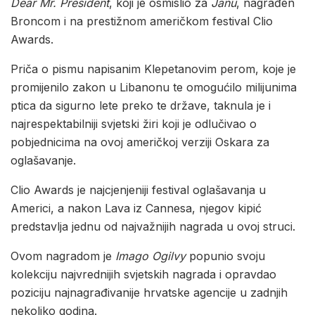
Dear Mr. President
, koji je osmislio za
Janu
, nagrađen
Broncom i na prestižnom američkom festival Clio
Awards.
Priča o pismu napisanim Klepetanovim perom, koje je
promijenilo zakon u Libanonu te omogućilo milijunima
ptica da sigurno lete preko te države, taknula je i
najrespektabilniji svjetski žiri koji je odlučivao o
pobjednicima na ovoj američkoj verziji Oskara za
oglašavanje.
Clio Awards je najcjenjeniji festival oglašavanja u
Americi, a nakon Lava iz Cannesa, njegov kipić
predstavlja jednu od najvažnijih nagrada u ovoj struci.
Ovom nagradom je
Imago Ogilvy
popunio svoju
kolekciju najvrednijih svjetskih nagrada i opravdao
poziciju najnagrađivanije hrvatske agencije u zadnjih
nekoliko godina.