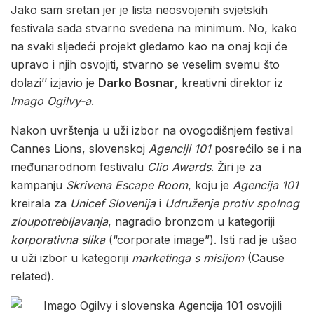
Jako sam sretan jer je lista neosvojenih svjetskih
festivala sada stvarno svedena na minimum. No, kako
na svaki sljedeći projekt gledamo kao na onaj koji će
upravo i njih osvojiti, stvarno se veselim svemu što
dolazi’’ izjavio je
Darko Bosnar
, kreativni direktor iz
Imago Ogilvy-a
.
Nakon uvrštenja u uži izbor na ovogodišnjem festival
Cannes Lions, slovenskoj
Agenciji
101
posrećilo se i na
međunarodnom festivalu
Clio Awards
. Žiri je za
kampanju
Skrivena Escape Room
, koju je
Agencija 101
kreirala za
Unicef Slovenija
i
Udruženje protiv spolnog
zloupotrebljavanja
, nagradio bronzom u kategoriji
korporativna slika
(“corporate image”). Isti rad je ušao
u uži izbor u kategoriji
marketinga s misijom
(Cause
related).