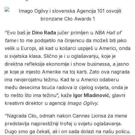
‘’Evo baš je
Dino Rađa
jučer primljen u
NBA Hall of
fame
i to me podsjetilo na činjenicu da možeš biti jako
velik u Europi, ali kad u košarci uspiješ u Americi, onda
si svjetska klasa. Slično je i u oglašavanju, koje je
direktna refleksija ekonomije i show businessa, a jasno
je koje je mjesto Amerike na toj karti. Zato ova nagrada
ima nevjerojatnu težinu. Kad te u Americi odaberu
među desecima tisuća radova iz cijelog svijeta, onda je
to nešto što ima težinu”, kaže
Igor Mladinović
, glavni
kreativni direktor u agenciji
Imago Ogilvy
.
‘’Nagrada Clio, odmah nakon Cannes Lionsa za mene
predstavlja najprestižniji trofej u svijetu oglašavanja.
Dugo smo ga čekali, ali i on sada dolazi na našu policu.