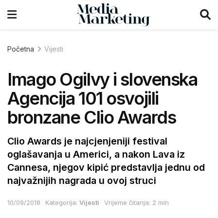
Početna
Vijesti
Imago Ogilvy i slovenska
Agencija 101 osvojili
bronzane Clio Awards
Clio Awards je najcjenjeniji festival
oglašavanja u Americi, a nakon Lava iz
Cannesa, njegov kipić predstavlja jednu od
najvažnijih nagrada u ovoj struci
10/09/2018
Kategorija:
Vijesti
Vrijeme čitanja: 2 min