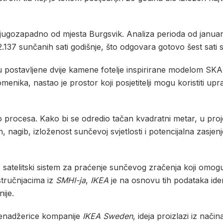
, jugozapadno od mjesta Burgsvik. Analiza perioda od janu
 2.137 sunčanih sati godišnje, što odgovara gotovo šest sati
iji su postavljene dvije kamene fotelje inspirirane modelom S
menika, nastao je prostor koji posjetitelji mogu koristiti u
io procesa. Kako bi se odredio tačan kvadratni metar, u proje
ren, nagib, izloženost sunčevoj svjetlosti i potencijalna zasj
satelitski sistem za praćenje sunčevog zračenja koji omog
 stručnjacima iz
SMHI-ja
,
IKEA
je na osnovu tih podataka iden
ije.
menadžerice kompanije
IKEA Sweden
, ideja proizlazi iz nači