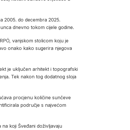
ara 2005. do decembra 2025.
 sunca dnevno tokom cijele godine.
KARPÖ, vanjskom stolicom koju je
pravo onako kako sugerira njegova
kt je uključen arhitekt i topografski
enjenja. Tek nakon tog dodatnog sloja
ućava procjenu količine sunčeve
tificirala područje s najvećom
na na koji Šveđani doživljavaju