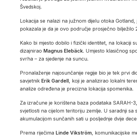
Švedskoj.
Lokacija se nalazi na južnom dijelu otoka Gotland
pokazala je da je ovo područje prosječno bilježilo
Kako bi mjesto dobilo i fizički identitet, na lokac
dizajnirao
Magnus Elebäck
. Umjesto klasičnog spo
svrha – za sjedenje na suncu.
Pronalaženje najosunčanije regije bio je tek prvi d
savjetnik
Erik Gardell
, koji je analizirao lokalni te
analize određena je precizna lokacija spomenika.
Za izračune je korištena baza podataka SARAH-3, 
svjetlosti na cijelom teritoriju zemlje. U saradnji sa
akumulacijom sunčanih sati u posljednje dvije decen
Prema riječima
Linde Vikström
, komunikacijske 