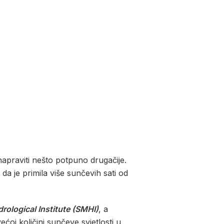
 napraviti nešto potpuno drugačije.
da je primila više sunčevih sati od
ological Institute (SMHI)
, a
ćoj količini sunčeve svjetlosti u