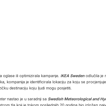
a oglase ili optimizirala kampanje.
I
KEA Sweden
odlučila je
 kompanija je identificirala lokaciju za koju se procjenjuje 
zičku destinaciju koju ljudi mogu posjetiti.
ter
nastao je u saradnji sa
Swedish Meteorological and Hydr
rom tla koji je tokom posljednjih 20 godina bio izložen najve