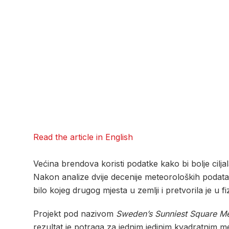
Read the article in English
Većina brendova koristi podatke kako bi bolje ciljal
Nakon analize dvije decenije meteoroloških podataka,
bilo kojeg drugog mjesta u zemlji i pretvorila je u fi
Projekt pod nazivom
Sweden’s Sunniest Square Me
rezultat je potraga za jednim jedinim kvadratnim met