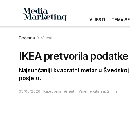
VIJESTI
TEMA SE
Početna
Vijesti
IKEA pretvorila podatke 
Najsunčaniji kvadratni metar u Švedskoj 
posjetu.
03/06/2026
Kategorija:
Vijesti
Vrijeme čitanja: 2 min