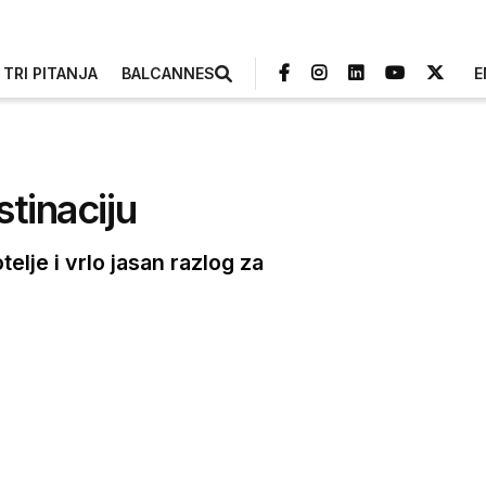
TRI PITANJA
BALCANNES
E
tinaciju
lje i vrlo jasan razlog za