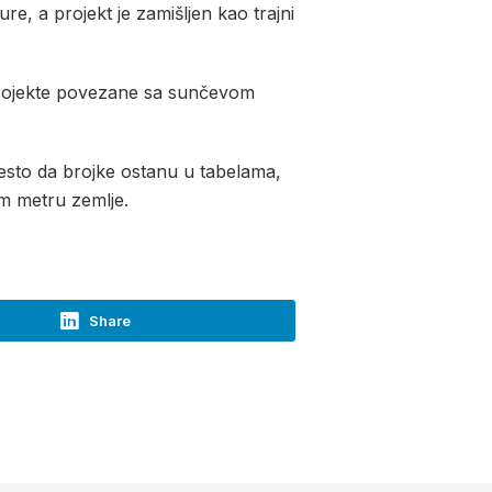
e, a projekt je zamišljen kao trajni
projekte povezane sa sunčevom
jesto da brojke ostanu u tabelama,
om metru zemlje.
Share