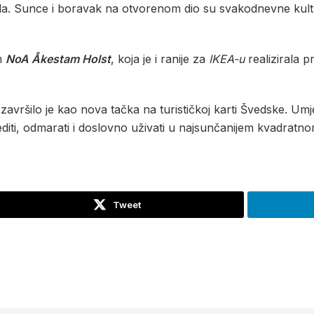
da. Sunce i boravak na otvorenom dio su svakodnevne kultur
om
NoA Åkestam Holst
, koja je i ranije za
IKEA-u
realizirala 
završilo je kao nova tačka na turističkoj karti Švedske. Um
editi, odmarati i doslovno uživati u najsunčanijem kvadratn
Tweet