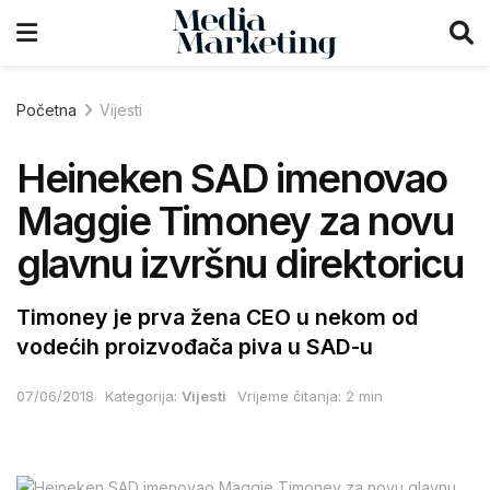
Početna
Vijesti
Heineken SAD imenovao
Maggie Timoney za novu
glavnu izvršnu direktoricu
Timoney je prva žena CEO u nekom od
vodećih proizvođača piva u SAD-u
07/06/2018
Kategorija:
Vijesti
Vrijeme čitanja: 2 min