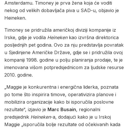
Amsterdamu. Timoney je prva žena koja će voditi
nekog od velikih dobavljača piva u SAD-u, objavio je
Heineken.
Timoney se pridružila američkoj diviziji kompanije iz
Irske, gdje je vodila
Heineken
kao izvršna direktorica
posljednjih pet godina. Ovo za nju predstavlja povratak
u Sjedinjene Američke Države, gdje se i pridružila ovoj
kompaniji 1998. godine u polju planiranja prodaje, te je
imenovana višom potpredsjednicom za ljudske resurse
2010. godine.
„Maggie je konkurentna i energična liderka, poznata
po tome što inspirira timove, operativizira planove i
mobilizira organizacije kako bi isporučila poslovne
rezultate“, izjavio je
Marc Busain
, regionalni
predsjednik
Heineken
-a, dodajući kako je u Irskoj
Maggie „isporučila bolje rezultate od očekivanih kada