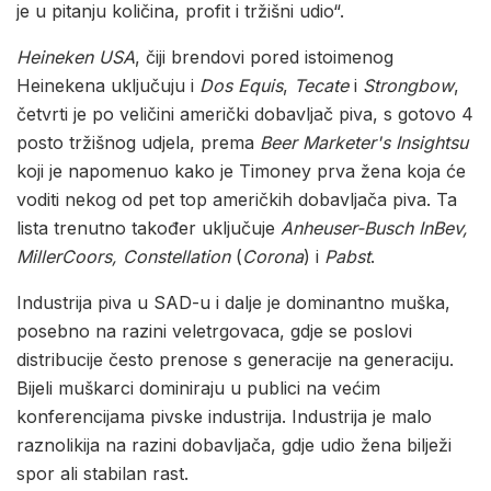
je u pitanju količina, profit i tržišni udio“.
Heineken USA
, čiji brendovi pored istoimenog
Heinekena uključuju i
Dos Equis
,
Tecate
i
Strongbow
,
četvrti je po veličini američki dobavljač piva, s gotovo 4
posto tržišnog udjela, prema
Beer Marketer's Insightsu
koji je napomenuo kako je Timoney prva žena koja će
voditi nekog od pet top američkih dobavljača piva. Ta
lista trenutno također uključuje
Anheuser-Busch InBev,
MillerCoors, Constellation
(
Corona
) i
Pabst
.
Industrija piva u SAD-u i dalje je dominantno muška,
posebno na razini veletrgovaca, gdje se poslovi
distribucije često prenose s generacije na generaciju.
Bijeli muškarci dominiraju u publici na većim
konferencijama pivske industrija. Industrija je malo
raznolikija na razini dobavljača, gdje udio žena bilježi
spor ali stabilan rast.