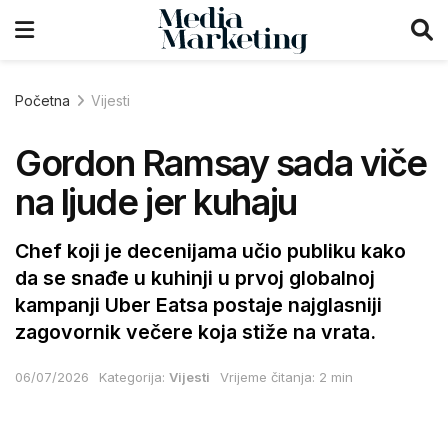
Početna
Vijesti
Gordon Ramsay sada viče
na ljude jer kuhaju
Chef koji je decenijama učio publiku kako
da se snađe u kuhinji u prvoj globalnoj
kampanji Uber Eatsa postaje najglasniji
zagovornik večere koja stiže na vrata.
06/07/2026
Kategorija:
Vijesti
Vrijeme čitanja: 2 min