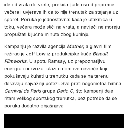
ide od vrata do vrata, prekida ljude usred pripreme
večere i uvjerava ih da to nije trenutak za stajanje uz
šporet. Poruka je jednostavna: kada je utakmica u
toku, večera može stići na vrata, a navijači ne moraju
propuštati ključne minute zbog kuhinje.
Kampanju je razvila agencija
Mother
, a glavni film
režirao je
Jeff Low
iz produkcijske kuće
Biscuit
Filmworks
. U spotu Ramsay, uz prepoznatljivu
energiju i nervozu, ulazi u domove navijača koji
pokušavaju kuhati u trenutku kada se na terenu
dešavaju najvažniji potezi. Sve prati nogometna himna
Carnival de Paris
grupe
Dario G
, što kampanji daje
ritam velikog sportskog trenutka, bez potrebe da se
poruka dodatno objašnjava.