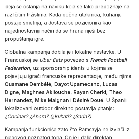
ideja se oslanja na naviku koja se lako prepoznaje na
različitim tržištima. Kada počne utakmica, kuhanje
postaje smetnja, a dostava se pozicionira kao
najjednostavniji način da se hrana riješi bez
propuštanja igre.
Globalna kampanja dobila je i lokalne nastavke. U
Francuskoj se
Uber Eats
povezao s
French Football
Federation
, uz sponsorship idents u kojima se
pojavljuju igrači francuske reprezentacije, među njima
Ousmane Dembélé
,
Dayot Upamecano
,
Lucas
Digne
,
Maghnes Akliouche
,
Rayan Cherki
,
Theo
Hernandez
,
Mike Maignan
i
Désiré Doué
. U Španiji
lokalizovani outdoor direktno postavlja pitanje:
¿Cocinar? ¿Ahora? (¿Kuhati? ¿Sada?)
Kampanja funkcioniše zato što Ramsayja ne izvlači iz
njegovog poznatog tona. On je i dalje direktan,