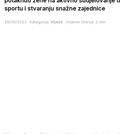
potaknuo žene na aktivno sudjelovanje u
sportu i stvaranju snažne zajednice
29/06/2023
Kategorija:
Vijesti
Vrijeme čitanja: 2 min