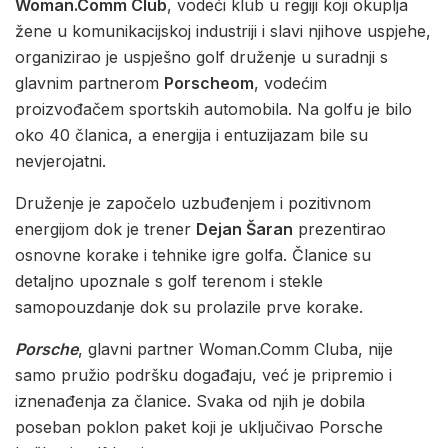
Woman.Comm Club
, vodeći klub u regiji koji okuplja
žene u komunikacijskoj industriji i slavi njihove uspjehe,
organizirao je uspješno golf druženje u suradnji s
glavnim partnerom
Porscheom
, vodećim
proizvođačem sportskih automobila. Na golfu je bilo
oko 40 članica, a energija i entuzijazam bile su
nevjerojatni.
Druženje je započelo uzbuđenjem i pozitivnom
energijom dok je trener
Dejan Šaran
prezentirao
osnovne korake i tehnike igre golfa. Članice su
detaljno upoznale s golf terenom i stekle
samopouzdanje dok su prolazile prve korake.
Porsche
, glavni partner Woman.Comm Cluba, nije
samo pružio podršku događaju, već je pripremio i
iznenađenja za članice. Svaka od njih je dobila
poseban poklon paket koji je uključivao Porsche