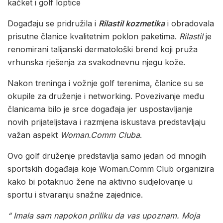
kačket i golf loptice
Događaju se pridružila i
Rilastil kozmetika
i obradovala
prisutne članice kvalitetnim poklon paketima.
Rilastil
je
renomirani talijanski dermatološki brend koji pruža
vrhunska rješenja za svakodnevnu njegu kože.
Nakon treninga i vožnje golf terenima, članice su se
okupile za druženje i networking. Povezivanje među
članicama bilo je srce događaja jer uspostavljanje
novih prijateljstava i razmjena iskustava predstavljaju
važan aspekt
Woman.Comm Cluba
.
Ovo golf druženje predstavlja samo jedan od mnogih
sportskih događaja koje Woman.Comm Club organizira
kako bi potaknuo žene na aktivno sudjelovanje u
sportu i stvaranju snažne zajednice.
“ Imala sam napokon priliku da vas upoznam. Moja