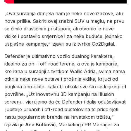
„Ova suradnja donijela nam je neke nove izazove, ali i
nove prilike. Sakriti ovaj snažni SUV u maglu, na prvu
se činilo drastičnim pristupom, ali otvorilo je nove
vidike i postavilo smjernice i za neke buduće, jednako
uspješne kampanje,“ izjavili su iz tvrtke Go2Digital.
Defender je ultimativno vozilo dualnog karaktera,
idealno za on- i off-road terene, a ova je kampanja,
kreirana u suradnji s tvrtkom Wallis Adria, svima nama
otkrila neke nove puteve i proširila vidike, krijući od
pogleda ono očito, kako bi otkrila sve što se krije ispod
površine. „Uz inovativnu 3D kampanju na Illusion
screenu, vjerujemo da će Defender i dalje oduševljavati
ljubitelje urbanih i off-road pustolovina te pridonijeti
rastu popularnosti brenda na hrvatskom tržištu,“
izjavila je
Ana Butković
, Marketing i PR Manager za