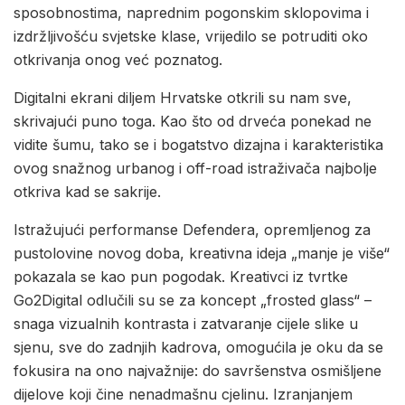
sposobnostima, naprednim pogonskim sklopovima i
izdržljivošću svjetske klase, vrijedilo se potruditi oko
otkrivanja onog već poznatog.
Digitalni ekrani diljem Hrvatske otkrili su nam sve,
skrivajući puno toga. Kao što od drveća ponekad ne
vidite šumu, tako se i bogatstvo dizajna i karakteristika
ovog snažnog urbanog i off-road istraživača najbolje
otkriva kad se sakrije.
Istražujući performanse Defendera, opremljenog za
pustolovine novog doba, kreativna ideja „manje je više“
pokazala se kao pun pogodak. Kreativci iz tvrtke
Go2Digital odlučili su se za koncept „frosted glass“ –
snaga vizualnih kontrasta i zatvaranje cijele slike u
sjenu, sve do zadnjih kadrova, omogućila je oku da se
fokusira na ono najvažnije: do savršenstva osmišljene
dijelove koji čine nenadmašnu cjelinu. Izranjanjem