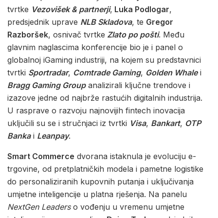
tvrtke
Vezovišek & partnerji
,
Luka Podlogar
,
predsjednik uprave
NLB Skladova
, te
Gregor
Razboršek
, osnivač tvrtke
Zlato po pošti
. Među
glavnim naglascima konferencije bio je i panel o
globalnoj iGaming industriji, na kojem su predstavnici
tvrtki
Sportradar
,
Comtrade Gaming
,
Golden Whale
i
Bragg Gaming Group
analizirali ključne trendove i
izazove jedne od najbrže rastućih digitalnih industrija.
U rasprave o razvoju najnovijih fintech inovacija
uključili su se i stručnjaci iz tvrtki
Visa
,
Bankart
,
OTP
Banka
i
Leanpay
.
Smart Commerce
dvorana istaknula je evoluciju e-
trgovine, od pretplatničkih modela i pametne logistike
do personaliziranih kupovnih putanja i uključivanja
umjetne inteligencije u platna rješenja. Na panelu
NextGen Leaders
o vođenju u vremenu umjetne