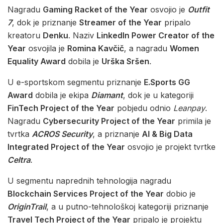
Nagradu
Gaming Racket of the Year
osvojio je
Outfit
7
, dok je priznanje
Streamer of the Year
pripalo
kreatoru
Denku
. Naziv
LinkedIn Power Creator of the
Year
osvojila je
Romina Kavčič
, a nagradu
Women
Equality Award
dobila je
Urška Sršen
.
U e-sportskom segmentu priznanje
E.Sports GG
Award
dobila je ekipa
Diamant
, dok je u kategoriji
FinTech Project of the Year
pobjedu odnio
Leanpay
.
Nagradu
Cybersecurity Project of the Year
primila je
tvrtka
ACROS Security
, a priznanje
AI & Big Data
Integrated Project of the Year
osvojio je projekt tvrtke
Celtra
.
U segmentu naprednih tehnologija nagradu
Blockchain Services Project of the Year
dobio je
OriginTrail
, a u putno-tehnološkoj kategoriji priznanje
Travel Tech Project of the Year
pripalo je projektu