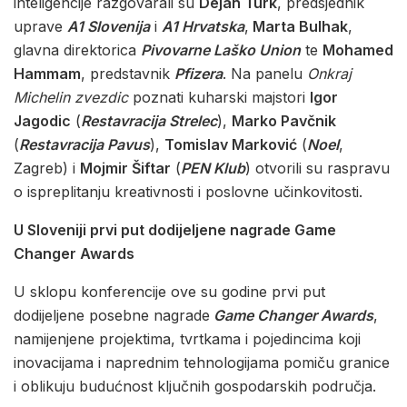
inteligencije razgovarali su
Dejan Turk
, predsjednik
uprave
A1 Slovenija
i
A1 Hrvatska
,
Marta Bulhak
,
glavna direktorica
Pivovarne Laško Union
te
Mohamed
Hammam
, predstavnik
Pfizera
. Na panelu
Onkraj
Michelin zvezdic
poznati kuharski majstori
Igor
Jagodic
(
Restavracija Strelec
),
Marko Pavčnik
(
Restavracija Pavus
),
Tomislav Marković
(
Noel
,
Zagreb) i
Mojmir Šiftar
(
PEN Klub
) otvorili su raspravu
o ispreplitanju kreativnosti i poslovne učinkovitosti.
U Sloveniji prvi put dodijeljene nagrade Game
Changer Awards
U sklopu konferencije ove su godine prvi put
dodijeljene posebne nagrade
Game Changer Awards
,
namijenjene projektima, tvrtkama i pojedincima koji
inovacijama i naprednim tehnologijama pomiču granice
i oblikuju budućnost ključnih gospodarskih područja.