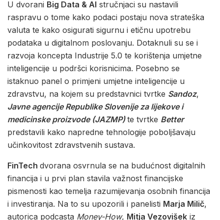
U dvorani
Big Data & AI
stručnjaci su nastavili
raspravu o tome kako podaci postaju nova strateška
valuta te kako osigurati sigurnu i etičnu upotrebu
podataka u digitalnom poslovanju. Dotaknuli su se i
razvoja koncepta Industrije 5.0 te korištenja umjetne
inteligencije u podršci korisnicima. Posebno se
istaknuo panel o primjeni umjetne inteligencije u
zdravstvu, na kojem su predstavnici tvrtke
Sandoz
,
Javne agencije Republike Slovenije za lijekove i
medicinske proizvode (JAZMP)
te tvrtke
Better
predstavili kako napredne tehnologije poboljšavaju
učinkovitost zdravstvenih sustava.
FinTech
dvorana osvrnula se na budućnost digitalnih
financija i u prvi plan stavila važnost financijske
pismenosti kao temelja razumijevanja osobnih financija
i investiranja. Na to su upozorili i panelisti
Marja Milič
,
autorica podcasta
Money-How
,
Mitja Vezovišek
iz