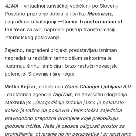
ALMA
– virtualnoj turističkoj vodičkinji po Sloveniji.
Posebno priznanje dobila je i tvrtka
Mimovrste
,
nagrađena u kategoriji
E-Comm Transformation of
the Year
za svoj napredni pristup transformaciji
internetskog poslovanja.
Zajedno, nagrađeni projekti predstavljaju izniman
napredak u različitim tehnološkim sektorima te
ilustriraju širinu, ambiciju i brzo rastući inovacijski
potencijal Slovenije i šire regije.
Metka Kejžar
, direktorica
Game Changer Ljubljana 3.0
i direktorica agencije
DigiTalk
, na završetku događaja
istaknula je:
„Ovogodišnje izdanje jasno je pokazalo
koliko je važno da poslovna i tehnološka zajednica
pravodobno prepozna promjene koje preoblikuju
globalna tržišta. Naša je zadaća osigurati prostor za
promišljanje, otvaranje novih perspektiva i prvenstveno