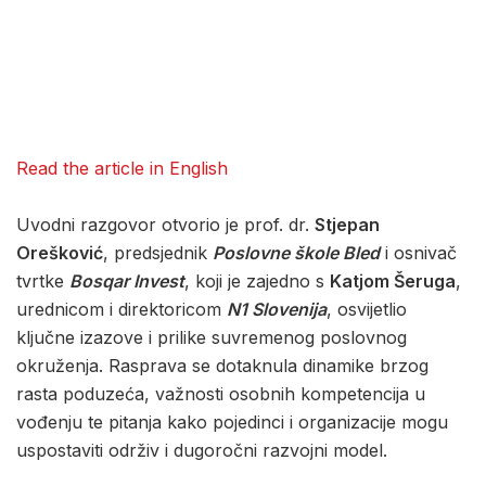
Read the article in English
Uvodni razgovor otvorio je prof. dr.
Stjepan
Orešković
, predsjednik
Poslovne škole Bled
i osnivač
tvrtke
Bosqar Invest
, koji je zajedno s
Katjom Šeruga
,
urednicom i direktoricom
N1 Slovenija
, osvijetlio
ključne izazove i prilike suvremenog poslovnog
okruženja. Rasprava se dotaknula dinamike brzog
rasta poduzeća, važnosti osobnih kompetencija u
vođenju te pitanja kako pojedinci i organizacije mogu
uspostaviti održiv i dugoročni razvojni model.