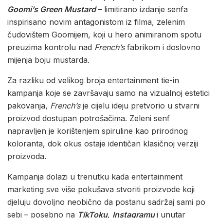
Goomi’s Green Mustard
– limitirano izdanje senfa
inspirisano novim antagonistom iz filma, zelenim
čudovištem Goomijem, koji u hero animiranom spotu
preuzima kontrolu nad
French’s
fabrikom i doslovno
mijenja boju mustarda.
Za razliku od velikog broja entertainment tie-in
kampanja koje se završavaju samo na vizualnoj estetici
pakovanja,
French’s
je cijelu ideju pretvorio u stvarni
proizvod dostupan potrošačima. Zeleni senf
napravljen je korištenjem spiruline kao prirodnog
koloranta, dok okus ostaje identičan klasičnoj verziji
proizvoda.
Kampanja dolazi u trenutku kada entertainment
marketing sve više pokušava stvoriti proizvode koji
djeluju dovoljno neobično da postanu sadržaj sami po
sebi – posebno na
TikToku
,
Instagramu
i unutar