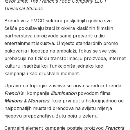
Izvor slike: The French's Food Company LLC i
Universal Studios.
Brendovi iz FMCG sektora posljednjih godina sve
češće pokušavaju izaći iz okvira klasičnih filmskih
partnerstava i proizvode same pretvoriti u dio
entertainment iskustva. Umjesto standardnih promo
pakovanja i logotipa na ambalaži, fokus se sve više
prebacuje na fizičku transformaciju proizvoda, internet
kulturu i sadržaj koji funkcioniše jednako kao
kampanja i kao društveni moment.
Upravo na toj logici zasniva se nova saradnja brenda
French’s
i kompanije
Illumination
povodom filma
Minions & Monsters
, koja prvi put u historiji jednog od
najpoznatijih mustard brendova na svijetu mijenja
njegovu prepoznatljivu žutu boju u zelenu.
Centralni element kampanje postaje proizvod
French’s