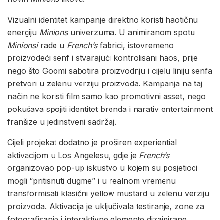
Vizualni identitet kampanje direktno koristi haotičnu
energiju
Minions
univerzuma. U animiranom spotu
Minionsi
rade u
French’s
fabrici, istovremeno
proizvodeći senf i stvarajući kontrolisani haos, prije
nego što Goomi sabotira proizvodnju i cijelu liniju senfa
pretvori u zelenu verziju proizvoda. Kampanja na taj
način ne koristi film samo kao promotivni asset, nego
pokušava spojiti identitet brenda i narativ entertainment
franšize u jedinstveni sadržaj.
Cijeli projekat dodatno je proširen experiential
aktivacijom u Los Angelesu, gdje je
French’s
organizovao pop-up iskustvo u kojem su posjetioci
mogli “pritisnuti dugme” i u realnom vremenu
transformisati klasični yellow mustard u zelenu verziju
proizvoda. Aktivacija je uključivala testiranje, zone za
fotografisanje i interaktivne elemente dizajnirane