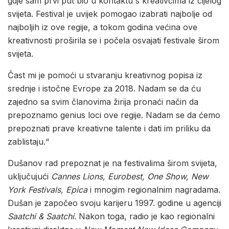
gdje sam prvi put bio u kontaktu s kreativcima iz cijelog
svijeta. Festival je uvijek pomogao izabrati najbolje od
najboljih iz ove regije, a tokom godina većina ove
kreativnosti proširila se i počela osvajati festivale širom
svijeta.
Čast mi je pomoći u stvaranju kreativnog popisa iz
srednje i istočne Evrope za 2018. Nadam se da ću
zajedno sa svim članovima žirija pronaći način da
prepoznamo genius loci ove regije. Nadam se da ćemo
prepoznati prave kreativne talente i dati im priliku da
zablistaju.“
Dušanov rad prepoznat je na festivalima širom svijeta,
uključujući
Cannes Lions, Eurobest, One Show, New
York Festivals, Epica
i mnogim regionalnim nagradama.
Dušan je započeo svoju karijeru 1997. godine u agenciji
Saatchi & Saatchi
. Nakon toga, radio je kao regionalni