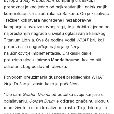
Evropu u
Ray Productions
kompaniji u Češkoj, i
prepoznat je kao jedan od najkreativnijih i najiskusnijih
komunikacijskih stručnjaka sa Balkana. On je kreativac
i režiser koji stvara nagrađene i nezaboravne
kampanje u ovoj izazovnoj regiji, te je dobitnik jedne od
najprestižnijih nagrada u svijetu oglašavanja kanskog
Titanium Lion-a. Ove će godine voditi
WHAT
žiri, koji
prepoznaje i nagrađuje najbolja rješenja i
najučinkovitije implementacije. Drakalski dakle
preuzima ulogu
Jaimea Mandelbauma
, koji će biti
odsutan zbog poslovnih obveza.
Povodom preuzimanja dužnosti predsjednika WHAT
žirija Dušan je izjavio kako je počašćen.
“Dio sam
Golden Druma
od početka svoje karijere u
oglašavanju.
Golden Drum
je odigrao značajnu ulogu u
mom životu, i mom kreativnom rastu. To je bilo mjesto