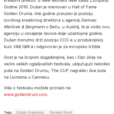
kreativni direktor u
New Moment New Ideas Company
.
Godine 2016. Dušan je imenovan u Hall of Fame
Golden Druma. Iste godine preuzeo je poziciju
izvršnog kreativnog direktora u agenciji
Demner,
Merlicek & Bergmann
u Beču, u Austriji, te je vodio ovu
agenciju u osvajanje lavova dvije uzastopne godine.
Dušan trenutno drži poziciju CCO-a u produkcijskoj
kući
VMLY&R
-a i odgovoran je za evropsko tržište.
Gost je na brojnim događanjima, kao i član žirija na
većini velikih oglašivačkih festivala, uključujući nekoliko
puta na Golden Drumu, The CUP nagrada i dva puta
na Lionsima u Cannesu.
Više o festivalu možete pronaći na
www.goldendrum.com
.
Tags:
Dušan Drakalski
Golden Drum