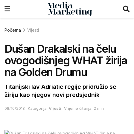
Početna
Vijesti
Dušan Drakalski na čelu
ovogodišnjeg WHAT žirija
na Golden Drumu
Titanijski lav Adriatic regije pridružio se
žiriju kao njegov novi predsjednik
08/10/2018
Kategorija:
Vijesti
Vrijeme čitanja: 2 min