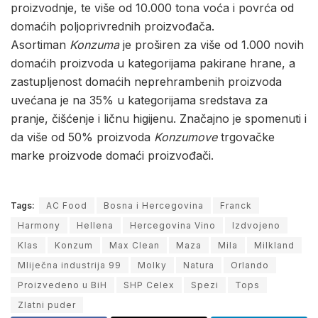
proizvodnje, te više od 10.000 tona voća i povrća od
domaćih poljoprivrednih proizvođača.
Asortiman
Konzuma
je proširen za više od 1.000 novih
domaćih proizvoda u kategorijama pakirane hrane, a
zastupljenost domaćih neprehrambenih proizvoda
uvećana je na 35% u kategorijama sredstava za
pranje, čišćenje i ličnu higijenu. Značajno je spomenuti i
da više od 50% proizvoda
Konzumove
trgovačke
marke proizvode domaći proizvođači.
Tags:
AC Food
Bosna i Hercegovina
Franck
Harmony
Hellena
Hercegovina Vino
Izdvojeno
Klas
Konzum
Max Clean
Maza
Mila
Milkland
Mliječna industrija 99
Molky
Natura
Orlando
Proizvedeno u BiH
SHP Celex
Spezi
Tops
Zlatni puder