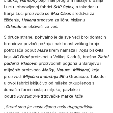
Čitluku,
Harmony
papirnati program nastaje u Banja
Luci u obnovljenoj fabrici
SHP Celex
, a također u
Banja Luci proizvode se
Max Clean
sredstva za
čišćenje,
Hellena
sredstva za ličnu higijenu
i
Orlando
omekšivači za veš.
S druge strane, pohvalno je da sve veći broj domaćih
brendova privlači pažnju i naklonost velikog broja
potrošača poput
Maza
krem namaza i
Tops
biskvita
koje
AC Food
proizvodi u Velikoj Kladuši, brašna
Zlatni
puder
iz
Klasovih
proizvodnih pogona u Sarajevu i
mliječnih proizvoda
Molky
,
Natura
i
Milkland
, koje
proizvodi
Mliječna industrija 99
u Gradačcu. Također
u ovoj fabrici isključivo od mlijeka otkupljenog s
domaćih farmi nastaju mlijeko, pavlake i
jogurti
Konzumove
trgovačke marke
Mila
.
„
Sretni smo jer nastavljamo našu dugogodišnju