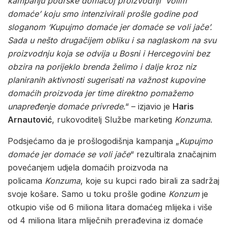
kampanju podrške domaćoj proizvodnji ‘Volim
domaće’ koju smo intenzivirali prošle godine pod
sloganom ‘Kupujmo domaće jer domaće se voli jače’.
Sada u nešto drugačijem obliku i sa naglaskom na svu
proizvodnju koja se odvija u Bosni i Hercegovini bez
obzira na porijeklo brenda želimo i dalje kroz niz
planiranih aktivnosti sugerisati na važnost kupovine
domaćih proizvoda jer time direktno pomažemo
unapređenje domaće privrede
.“ – izjavio je
Haris
Arnautović
, rukovoditelj Službe marketing
Konzuma
.
Podsjećamo da je prošlogodišnja kampanja „
Kupujmo
domaće jer domaće se voli jače
“ rezultirala značajnim
povećanjem udjela domaćih proizvoda na
policama
Konzuma
, koje su kupci rado birali za sadržaj
svoje košare. Samo u toku prošle godine
Konzum
je
otkupio više od 6 miliona litara domaćeg mlijeka i više
od 4 miliona litara mliječnih prerađevina iz domaće