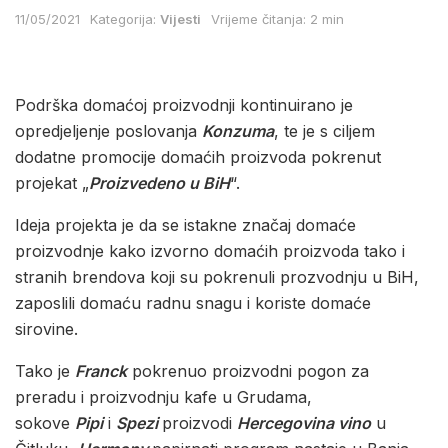
11/05/2021
Kategorija:
Vijesti
Vrijeme čitanja: 2 min
Podrška domaćoj proizvodnji kontinuirano je
opredjeljenje poslovanja
Konzuma
, te je s ciljem
dodatne promocije domaćih proizvoda pokrenut
projekat „
Proizvedeno u BiH
“.
Ideja projekta je da se istakne značaj domaće
proizvodnje kako izvorno domaćih proizvoda tako i
stranih brendova koji su pokrenuli prozvodnju u BiH,
zaposlili domaću radnu snagu i koriste domaće
sirovine.
Tako je
Franck
pokrenuo proizvodni pogon za
preradu i proizvodnju kafe u Grudama,
sokove
Pipi
i
Spezi
proizvodi
Hercegovina vino
u