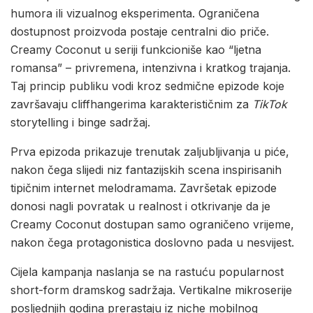
humora ili vizualnog eksperimenta. Ograničena
dostupnost proizvoda postaje centralni dio priče.
Creamy Coconut u seriji funkcioniše kao “ljetna
romansa” – privremena, intenzivna i kratkog trajanja.
Taj princip publiku vodi kroz sedmične epizode koje
završavaju cliffhangerima karakterističnim za
TikTok
storytelling i binge sadržaj.
Prva epizoda prikazuje trenutak zaljubljivanja u piće,
nakon čega slijedi niz fantazijskih scena inspirisanih
tipičnim internet melodramama. Završetak epizode
donosi nagli povratak u realnost i otkrivanje da je
Creamy Coconut dostupan samo ograničeno vrijeme,
nakon čega protagonistica doslovno pada u nesvijest.
Cijela kampanja naslanja se na rastuću popularnost
short-form dramskog sadržaja. Vertikalne mikroserije
posljednjih godina prerastaju iz niche mobilnog