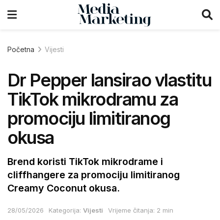
Početna
Vijesti
Dr Pepper lansirao vlastitu
TikTok mikrodramu za
promociju limitiranog
okusa
Brend koristi TikTok mikrodrame i
cliffhangere za promociju limitiranog
Creamy Coconut okusa.
28/05/2026
Kategorija:
Vijesti
Vrijeme čitanja: 2 min