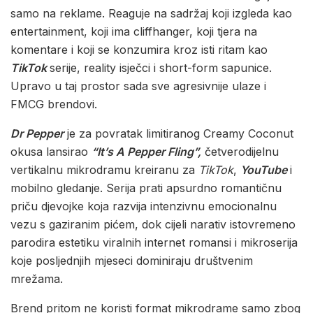
samo na reklame. Reaguje na sadržaj koji izgleda kao
entertainment, koji ima cliffhanger, koji tjera na
komentare i koji se konzumira kroz isti ritam kao
TikTok
serije, reality isječci i short-form sapunice.
Upravo u taj prostor sada sve agresivnije ulaze i
FMCG brendovi.
Dr Pepper
je za povratak limitiranog Creamy Coconut
okusa lansirao
“It’s A Pepper Fling”,
četverodijelnu
vertikalnu mikrodramu kreiranu za
TikTok
,
YouTube
i
mobilno gledanje. Serija prati apsurdno romantičnu
priču djevojke koja razvija intenzivnu emocionalnu
vezu s gaziranim pićem, dok cijeli narativ istovremeno
parodira estetiku viralnih internet romansi i mikroserija
koje posljednjih mjeseci dominiraju društvenim
mrežama.
Brend pritom ne koristi format mikrodrame samo zbog