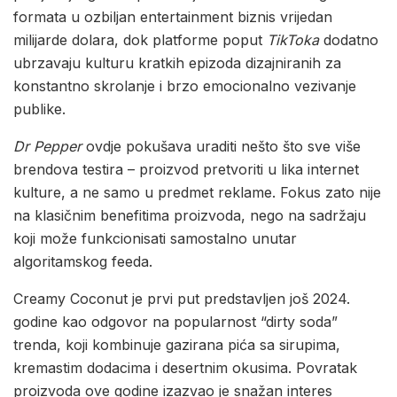
formata u ozbiljan entertainment biznis vrijedan
milijarde dolara, dok platforme poput
TikToka
dodatno
ubrzavaju kulturu kratkih epizoda dizajniranih za
konstantno skrolanje i brzo emocionalno vezivanje
publike.
Dr Pepper
ovdje pokušava uraditi nešto što sve više
brendova testira – proizvod pretvoriti u lika internet
kulture, a ne samo u predmet reklame. Fokus zato nije
na klasičnim benefitima proizvoda, nego na sadržaju
koji može funkcionisati samostalno unutar
algoritamskog feeda.
Creamy Coconut je prvi put predstavljen još 2024.
godine kao odgovor na popularnost “dirty soda”
trenda, koji kombinuje gazirana pića sa sirupima,
kremastim dodacima i desertnim okusima. Povratak
proizvoda ove godine izazvao je snažan interes