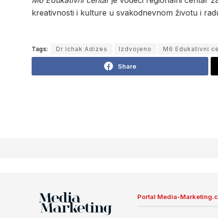
M6 Edukativni centar
je vodeći regionalni centar z
kreativnosti i kulture u svakodnevnom životu i radu 
Tags:
Dr Ichak Adizes
Izdvojeno
M6 Edukativni c
Share
Portal Media-Marketing.