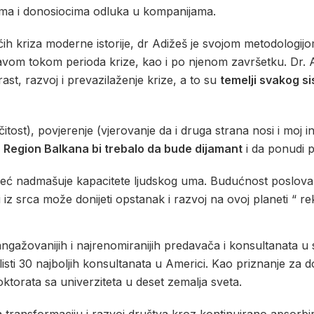
ima i donosiocima odluka u kompanijama.
h kriza moderne istorije, dr Adižeš je svojom metodologijo
ržavom tokom perioda krize, kao i po njenom završetku. Dr. 
st, razvoj i prevazilaženje krize, a to su
temelji svakog s
tost), povjerenje (vjerovanje da i druga strana nosi i moj 
.
Region Balkana bi trebalo da bude dijamant
i da ponudi 
već nadmašuje kapacitete ljudskog uma. Budućnost poslovan
iz srca može donijeti opstanak i razvoj na ovoj planeti “ re
angažovanijih i najrenomiranijih predavača i konsultanata u s
listi 30 najboljih konsultanata u Americi. Kao priznanje za d
torata sa univerziteta u deset zemalja sveta.