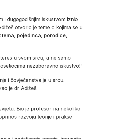
m i dugogodišnjim iskustvom iznio
Adižeš otvorio je teme o kojima se u
istema, pojedinca, porodice,
interes u svom srcu, a ne samo
posetiocima nezaboravno iskustvo!”
ja i čovječanstva je u srcu.
kao je dr Adižeš.
vijetu. Bio je profesor na nekoliko
oprinos razvoju teorije i prakse