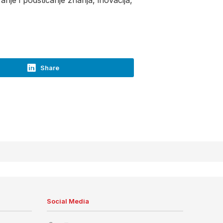
anje i podsticanje znanja, inovacija,
Share
Social Media