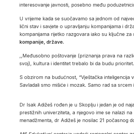
interesovanje javnosti, posebno među poduzetnic
U vrijeme kada se suočavamo sa jednom od najveći
lični stav i savjete o upravljanju kompanijama i d
kompanijama rijetko razgovara iako su ključne za ra
kompanije, države.
,,Međusobno poštovanje (priznanja prava na različi
svoj), kultura i identitet trebalo bi da budu prioritet
S obzirom na budućnost, “Vještačka inteligencija 
Savladali smo mišiće i mozak. Samo rad sa srcem i 
Dr Isak Adižeš rođen je u Skoplju i jedan je od naj
prestižnih univerziteta, a njegovo ime se nalazi na 
menadžmenta, dr Adižeš je nosilac 21 počasnog dok