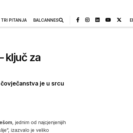
TRI PITANJA
BALCANNES
E
 ključ za
 čovječanstva je u srcu
žešom
, jednim od najcjenjenijih
e”, izazvalo je veliko