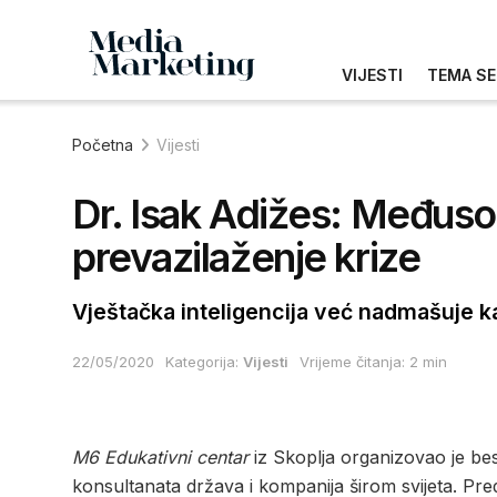
VIJESTI
TEMA SE
Početna
Vijesti
Dr. Isak Adižes: Međusob
prevazilaženje krize
Vještačka inteligencija već nadmašuje k
22/05/2020
Kategorija:
Vijesti
Vrijeme čitanja: 2 min
M6 Edukativni centar
iz Skoplja organizovao je be
konsultanata država i kompanija širom svijeta. Pre