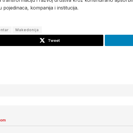
a transformaciju i razvoj društva kroz kontinuirano apsorbir
pojedinaca, kompanija i institucija.
entar
Makedonija
Tweet
com