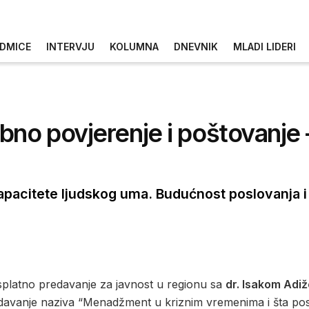
DMICE
INTERVJU
KOLUMNA
DNEVNIK
MLADI LIDERI
no povjerenje i poštovanje –
apacitete ljudskog uma. Budućnost poslovanja i
splatno predavanje za javnost u regionu sa
dr. Isakom Adi
davanje naziva “Menadžment u kriznim vremenima i šta poslij