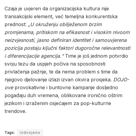
Czaja je uvjeren da organizacijska kultura nije
transakcijski element, već temeljna konkurentska
prednost:
„U okruženju obilježenom brzim
promjenama, pritiskom na efikasnost i visokim nivoom
neizvjesnosti, jasno definiran identitet i samouvjerena
pozicija postaju ključni faktori dugoročne relevantnosti
i diferencijacije agencija.“
Time je još jednom potvrdio
svoju tezu da uspjeh počiva na sposobnosti
privlačenja pažnje, te da nema problem s time da
njegovo djelovanje izlazi izvan okvira prosjeka.
DOJO-
ove
provokativne i buntovne kampanje dosljedno
pogađaju duh vremena, oblikovane ironično oštrim
jezikom i izraženim osjećajem za pop-kulturne
trendove.
Tags:
Izdvojeno