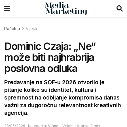
Početna
Vijesti
Dominic Czaja: „Ne“
može biti najhrabrija
poslovna odluka
Predavanje na SOF-u 2026 otvorilo je
pitanje koliko su identitet, kultura i
spremnost na odbijanje kompromisa danas
važni za dugoročnu relevantnost kreativnih
agencija.
28/05/2026
Kategorija:
Vijesti
Vrijeme čitanja: 3 min