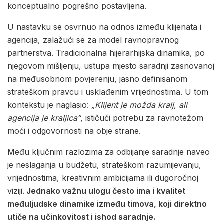
konceptualno pogrešno postavljena.
U nastavku se osvrnuo na odnos između klijenata i
agencija, zalažući se za model ravnopravnog
partnerstva. Tradicionalna hijerarhijska dinamika, po
njegovom mišljenju, ustupa mjesto saradnji zasnovanoj
na međusobnom povjerenju, jasno definisanom
strateškom pravcu i usklađenim vrijednostima. U tom
kontekstu je naglasio:
„Klijent je možda kralj, ali
agencija je kraljica“
, ističući potrebu za ravnotežom
moći i odgovornosti na obje strane.
Među ključnim razlozima za odbijanje saradnje naveo
je neslaganja u budžetu, strateškom razumijevanju,
vrijednostima, kreativnim ambicijama ili dugoročnoj
viziji.
Jednako važnu ulogu često ima i kvalitet
međuljudske dinamike između timova, koji direktno
utiče na učinkovitost i ishod saradnje.