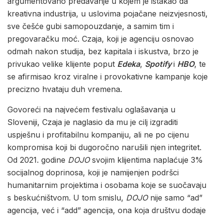
argumentovano predavanje u kojem je istakao da
kreativna industrija, u uslovima pojačane neizvjesnosti,
sve češće gubi samopouzdanje, a samim tim i
pregovaračku moć. Czaja, koji je agenciju osnovao
odmah nakon studija, bez kapitala i iskustva, brzo je
privukao velike klijente poput
Edeka
,
Spotify
i
HBO
, te
se afirmisao kroz viralne i provokativne kampanje koje
precizno hvataju duh vremena.
Govoreći na najvećem festivalu oglašavanja u
Sloveniji, Czaja je naglasio da mu je cilj izgraditi
uspješnu i profitabilnu kompaniju, ali ne po cijenu
kompromisa koji bi dugoročno narušili njen integritet.
Od 2021. godine
DOJO
svojim klijentima naplaćuje 3%
socijalnog doprinosa, koji je namijenjen podršci
humanitarnim projektima i osobama koje se suočavaju
s beskućništvom. U tom smislu,
DOJO
nije samo “ad”
agencija, već i “add” agencija, ona koja društvu dodaje