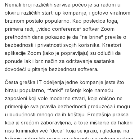
Nemali broj različitih servisa počeo je sa radom u
okviru različitih start-up kompanija, i gotovo viralnom
brzinom postalo popularno. Kao posledica toga,
primera radi, „video conference“ softver Zoom
prethodnih dana pokazao je da “ne brine“ previše o
bezbednosti i privatnosti svojih korisnika. Kreatori
aplikacije Zoom (iako je popravljaju) su odlučili da
ponude lak i brz način za održavanje sastanka
dovodeći u pitanje bezbednost softvera.
Česta greška IT odeljenja jedne kompanije jeste što
biraju popularno, “fanki” rešenje koje nameću
zaposleni koji vole moderne stvari, koje obično ne
primenjuje sva pravila bezbednosti preduzeća i mogu
u budućnosti mnogo da ih koštaju. Pređašnja praksa
koja je srećom zaboravljena, a to je mišljenje da hakeri
nisu kriminalci već “deca” koja se igraju, i gledanje na
kršenje autorskih prava na internetu sa nekom vrstom