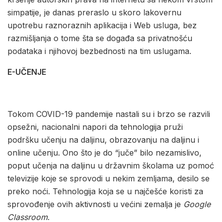
simpatije, je danas preraslo u skoro lakovernu
upotrebu raznoraznih aplikacija i Web usluga, bez
razmišljanja o tome šta se događa sa privatnošću
podataka i njihovoj bezbednosti na tim uslugama.
E-UČENJE
Tokom COVID-19 pandemije nastali su i brzo se razvili
opsežni, nacionalni napori da tehnologija pruži
podršku učenju na daljinu, obrazovanju na daljinu i
online učenju. Ono što je do “juče” bilo nezamislivo,
poput učenja na daljinu u državnim školama uz pomoć
televizije koje se sprovodi u nekim zemljama, desilo se
preko noći. Tehnologija koja se u najčešće koristi za
sprovođenje ovih aktivnosti u većini zemalja je
Google
Classroom
.