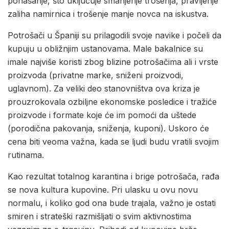
ponašanje, što uključuje smanjenje trošenja, pravljenje
zaliha namirnica i trošenje manje novca na iskustva.
Potrošači u Španiji su prilagodili svoje navike i počeli da
kupuju u obližnjim ustanovama. Male bakalnice su
imale najviše koristi zbog blizine potrošačima ali i vrste
proizvoda (privatne marke, sniženi proizvodi,
uglavnom). Za veliki deo stanovništva ova kriza je
prouzrokovala ozbiljne ekonomske posledice i tražiće
proizvode i formate koje će im pomoći da uštede
(porodična pakovanja, sniženja, kuponi). Uskoro će
cena biti veoma važna, kada se ljudi budu vratili svojim
rutinama.
Kao rezultat totalnog karantina i brige potrošača, rađa
se nova kultura kupovine. Pri ulasku u ovu novu
normalu, i koliko god ona bude trajala, važno je ostati
smiren i strateški razmišljati o svim aktivnostima