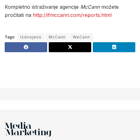
Kompletno istraživanje agencije
McCann
možete
pročitati na
http://ifmccann.com/reports.html
Tags:
Izdvojeno
McCann
WeCann