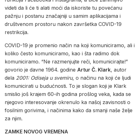
videti da li će ti alati moći da iskoriste tu povećanu
pažnju i postanu značajniji u samim aplikacijama i
društvenom prostoru nakon završetka COVID-19
restrikcija.
COVID-19 je promenio način na koji komuniciramo, ali i
koliko često komuniciramo, kao i šta radimo dok
komuniciramo. “Ne razmenjujte reči, komunicirajte!”
govorio je davne 1964. godine
Artur Č. Klark
, autor
dela
2001: Odiseja u svemiru
, o načinu na koji će ljudi
komunicirati u budućnosti. To je slogan koji je Klark
smislio još krajem 60-ih godina prošlog veka, kada se
njegovo interesovanje okrenulo ka našoj zavisnosti o
fosilnim gorivima, i načinima kako da smanji naše želje
za njim.
ZAMKE NOVOG VREMENA