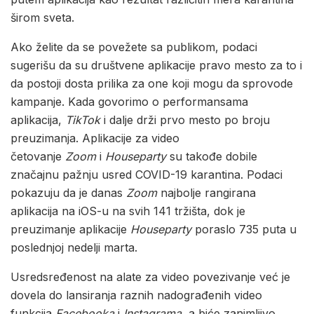
širom sveta.
Ako želite da se povežete sa publikom, podaci
sugerišu da su društvene aplikacije pravo mesto za to i
da postoji dosta prilika za one koji mogu da sprovode
kampanje. Kada govorimo o performansama
aplikacija,
TikTok
i dalje drži prvo mesto po broju
preuzimanja. Aplikacije za video
četovanje
Zoom
i
Houseparty
su takođe dobile
značajnu pažnju usred COVID-19 karantina. Podaci
pokazuju da je danas
Zoom
najbolje rangirana
aplikacija na iOS-u na svih 141 tržišta, dok je
preuzimanje aplikacije
Houseparty
poraslo 735 puta u
poslednjoj nedelji marta.
Usredsređenost na alate za video povezivanje već je
dovela do lansiranja raznih nadograđenih video
funkcija
Facebooka
i
Instagrama
, a biće zanimljivo