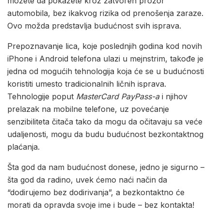
možete da pokažete kroz zatvoren prozor
automobila, bez ikakvog rizika od prenošenja zaraze.
Ovo možda predstavlja budućnost svih isprava.
Prepoznavanje lica, koje poslednjih godina kod novih
iPhone i Android telefona ulazi u mejnstrim, takođe je
jedna od mogućih tehnologija koja će se u budućnosti
koristiti umesto tradicionalnih ličnih isprava.
Tehnologije poput
MasterCard PayPass-a
i njihov
prelazak na mobilne telefone, uz povećanje
senzibiliteta čitača tako da mogu da očitavaju sa veće
udaljenosti, mogu da budu budućnost bezkontaktnog
plaćanja.
Šta god da nam budućnost donese, jedno je sigurno –
šta god da radino, uvek ćemo naći način da
“dodirujemo bez dodirivanja”, a bezkontaktno će
morati da opravda svoje ime i bude – bez kontakta!