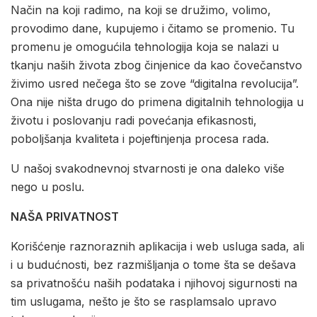
Način na koji radimo, na koji se družimo, volimo,
provodimo dane, kupujemo i čitamo se promenio. Tu
promenu je omogućila tehnologija koja se nalazi u
tkanju naših života zbog činjenice da kao čovečanstvo
živimo usred nečega što se zove “digitalna revolucija”.
Ona nije ništa drugo do primena digitalnih tehnologija u
životu i poslovanju radi povećanja efikasnosti,
poboljšanja kvaliteta i pojeftinjenja procesa rada.
U našoj svakodnevnoj stvarnosti je ona daleko više
nego u poslu.
NAŠA PRIVATNOST
Korišćenje raznoraznih aplikacija i web usluga sada, ali
i u budućnosti, bez razmišljanja o tome šta se dešava
sa privatnošću naših podataka i njihovoj sigurnosti na
tim uslugama, nešto je što se rasplamsalo upravo