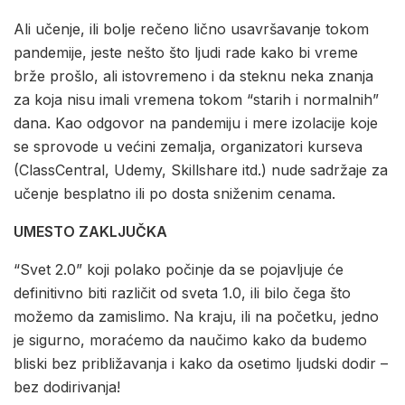
Ali učenje, ili bolje rečeno lično usavršavanje tokom
pandemije, jeste nešto što ljudi rade kako bi vreme
brže prošlo, ali istovremeno i da steknu neka znanja
za koja nisu imali vremena tokom “starih i normalnih”
dana. Kao odgovor na pandemiju i mere izolacije koje
se sprovode u većini zemalja, organizatori kurseva
(ClassCentral, Udemy, Skillshare itd.) nude sadržaje za
učenje besplatno ili po dosta sniženim cenama.
UMESTO ZAKLJUČKA
“Svet 2.0” koji polako počinje da se pojavljuje će
definitivno biti različit od sveta 1.0, ili bilo čega što
možemo da zamislimo. Na kraju, ili na početku, jedno
je sigurno, moraćemo da naučimo kako da budemo
bliski bez približavanja i kako da osetimo ljudski dodir –
bez dodirivanja!