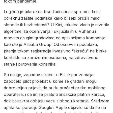
tokom pandemije.
Logično je pitanje da li su ljudi danas spremni da se
odreknu zaštite podataka kako bi sebi pružili malo
slobode ili bezbednosti? U Kini, lokalna vlada je stvorila
algoritme iza ocenjivanja i uključila ih u Vuhanu i
mnogim drugim gradovima na aplikacijama kompanija
kao što je Alibaba Group. Od osnovnih podataka,
pitanja tokom registracije invazivno “skreću” na bliske
kontakte sa zaraženim osobama, na zdravstveno
stanje i putovanja korisnika.
Sa druge, zapadne strane, u EU je par zemalja
započelo pilot projekat u kome se građani mogu
dobrovoljno prijaviti da budu praćeni preko mobilnog
operatera, i da im se prate transakcije platnih kartica,
dok zauzvrat dobijaju veću slobodu kretanja. Sredinom
aprila korporacije Google i Apple objavile su da će na