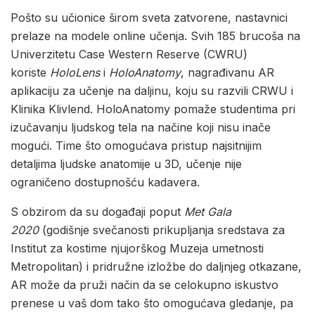
Pošto su učionice širom sveta zatvorene, nastavnici
prelaze na modele online učenja. Svih 185 brucoša na
Univerzitetu Case Western Reserve (CWRU)
koriste
HoloLens
i
HoloAnatomy
, nagrađivanu AR
aplikaciju za učenje na daljinu, koju su razvili CRWU i
Klinika Klivlend. HoloAnatomy pomaže studentima pri
izučavanju ljudskog tela na načine koji nisu inače
mogući. Time što omogućava pristup najsitnijim
detaljima ljudske anatomije u 3D, učenje nije
ograničeno dostupnošću kadavera.
S obzirom da su događaji poput
Met Gala
2020
(godišnje svečanosti prikupljanja sredstava za
Institut za kostime njujorškog Muzeja umetnosti
Metropolitan) i pridružne izložbe do daljnjeg otkazane,
AR može da pruži način da se celokupno iskustvo
prenese u vaš dom tako što omogućava gledanje, pa