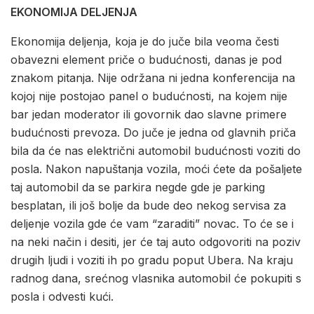
EKONOMIJA DELJENJA
Ekonomija deljenja, koja je do juče bila veoma česti
obavezni element priče o budućnosti, danas je pod
znakom pitanja. Nije održana ni jedna konferencija na
kojoj nije postojao panel o budućnosti, na kojem nije
bar jedan moderator ili govornik dao slavne primere
budućnosti prevoza. Do juče je jedna od glavnih priča
bila da će nas električni automobil budućnosti voziti do
posla. Nakon napuštanja vozila, moći ćete da pošaljete
taj automobil da se parkira negde gde je parking
besplatan, ili još bolje da bude deo nekog servisa za
deljenje vozila gde će vam “zaraditi” novac. To će se i
na neki način i desiti, jer će taj auto odgovoriti na poziv
drugih ljudi i voziti ih po gradu poput Ubera. Na kraju
radnog dana, srećnog vlasnika automobil će pokupiti s
posla i odvesti kući.