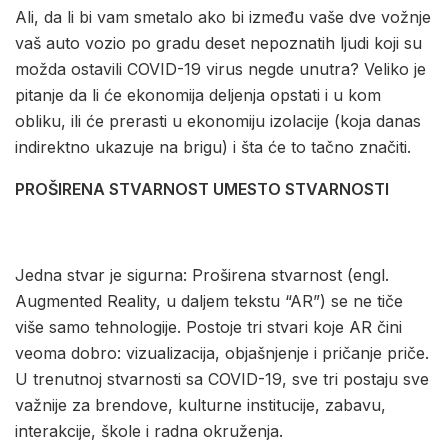
Ali, da li bi vam smetalo ako bi između vaše dve vožnje
vaš auto vozio po gradu deset nepoznatih ljudi koji su
možda ostavili COVID-19 virus negde unutra? Veliko je
pitanje da li će ekonomija deljenja opstati i u kom
obliku, ili će prerasti u ekonomiju izolacije (koja danas
indirektno ukazuje na brigu) i šta će to tačno značiti.
PROŠIRENA STVARNOST UMESTO STVARNOSTI
Jedna stvar je sigurna: Proširena stvarnost (engl.
Augmented Reality, u daljem tekstu “AR”) se ne tiče
više samo tehnologije. Postoje tri stvari koje AR čini
veoma dobro: vizualizacija, objašnjenje i pričanje priče.
U trenutnoj stvarnosti sa COVID-19, sve tri postaju sve
važnije za brendove, kulturne institucije, zabavu,
interakcije, škole i radna okruženja.