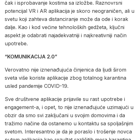
čak i isprobavanje kostima sa izložbe. Raznovrsni
potencijal VR i AR aplikacija je skoro neograničen, ali u
svetu koji zahteva distanciranje može da ode i korak
dalje. Kao i kod većine tehnoloških gedžeta, ključni
aspekt je odabrati najadekvatniji i najkreativniji način
upotrebe.
“KOMUNIKACIJA 2.0”
Verovatno nije iznenađujuća činjenica da ljudi širom
sveta više koriste aplikacije zbog totalnog karantina
usled pandemije COVID-19.
Sve društvene aplikacije prijavile su rast upotrebe i
engagement-a, i opet, to nije iznenađujuće uzimajući u
obzir da smo svi zaključani u svojim domovima i da
tražimo načine da ostanemo u kontaktu sa spoljašnjim
svetom. Interesantno je da je poraslo i trošenje novca
putem aplikacija kao rezultat različitih mera karantina