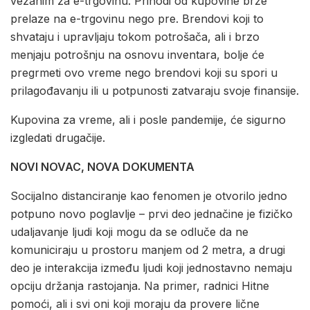
vezanim za e-trgovinu. Prihodi od kupovine brže
prelaze na e-trgovinu nego pre. Brendovi koji to
shvataju i upravljaju tokom potrošača, ali i brzo
menjaju potrošnju na osnovu inventara, bolje će
pregrmeti ovo vreme nego brendovi koji su spori u
prilagođavanju ili u potpunosti zatvaraju svoje finansije.
Kupovina za vreme, ali i posle pandemije, će sigurno
izgledati drugačije.
NOVI NOVAC, NOVA DOKUMENTA
Socijalno distanciranje kao fenomen je otvorilo jedno
potpuno novo poglavlje – prvi deo jednačine je fizičko
udaljavanje ljudi koji mogu da se odluče da ne
komuniciraju u prostoru manjem od 2 metra, a drugi
deo je interakcija između ljudi koji jednostavno nemaju
opciju držanja rastojanja. Na primer, radnici Hitne
pomoći, ali i svi oni koji moraju da provere lične