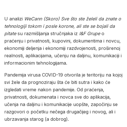
U analizi
WeCann
(Skoro) Sve što ste želeli da znate o
tehnologiji tokom i posle korone, ali ste se bojali da
pitate
su razmišljanja stručnjaka iz
I&F
Grupe
o
praćenju i privatnosti, kupovini, dokumentima i novcu,
ekonomiji deljenja i ekonomiji razdvojenosti, proširenoj
realnosti, aplikacijama, učenju na daljinu, komunikaciji i
informacionim tehnologijama.
Pandemija virusa COVID-19 otvorila je teritoriju na kojoj
svi žele da prognoziraju šta će biti sutra i kako će
izgledati vreme nakon pandemije. Od praćenja,
privatnosti, dokumenata i novca sve do aplikacija,
učenja na daljinu i komunikacije uopšte, započinju se
razgovori o početku nečega drugačijeg i novog, ali i
ubrzavanja starog (a dobrog).