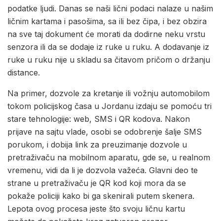
podatke ljudi. Danas se naši lični podaci nalaze u našim
ličnim kartama i pasošima, sa ili bez čipa, i bez obzira
na sve taj dokument će morati da dodirne neku vrstu
senzora ili da se dodaje iz ruke u ruku. A dodavanje iz
ruke u ruku nije u skladu sa čitavom pričom o držanju
distance.
Na primer, dozvole za kretanje ili vožnju automobilom
tokom policijskog časa u Jordanu izdaju se pomoću tri
stare tehnologije: web, SMS i QR kodova. Nakon
prijave na sajtu vlade, osobi se odobrenje šalje SMS
porukom, i dobija link za preuzimanje dozvole u
pretraživaču na mobilnom aparatu, gde se, u realnom
vremenu, vidi da li je dozvola važeća. Glavni deo te
strane u pretraživaču je QR kod koji mora da se
pokaže policiji kako bi ga skenirali putem skenera.
Lepota ovog procesa jeste što svoju ličnu kartu