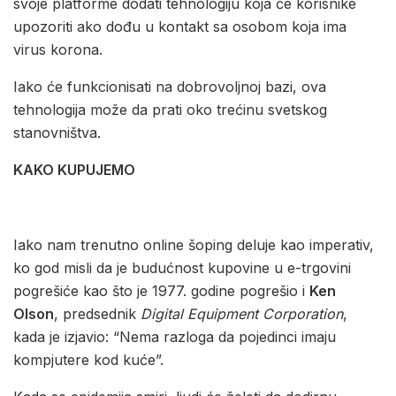
svoje platforme dodati tehnologiju koja će korisnike
upozoriti ako dođu u kontakt sa osobom koja ima
virus korona.
Iako će funkcionisati na dobrovoljnoj bazi, ova
tehnologija može da prati oko trećinu svetskog
stanovništva.
KAKO KUPUJEMO
Iako nam trenutno online šoping deluje kao imperativ,
ko god misli da je budućnost kupovine u e-trgovini
pogrešiće kao što je 1977. godine pogrešio i
Ken
Olson
, predsednik
Digital Equipment Corporation
,
kada je izjavio: “Nema razloga da pojedinci imaju
kompjutere kod kuće”.