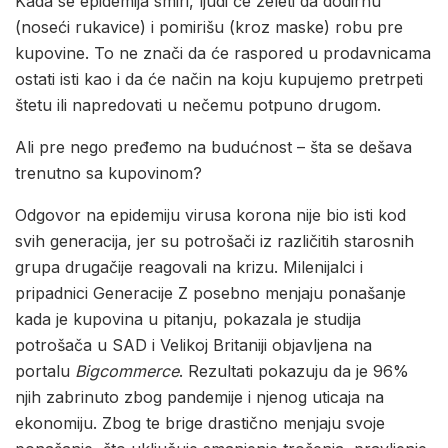
Kada se epidemija smiri, ljudi će želeti da dodirnu
(noseći rukavice) i pomirišu (kroz maske) robu pre
kupovine. To ne znači da će raspored u prodavnicama
ostati isti kao i da će način na koju kupujemo pretrpeti
štetu ili napredovati u nečemu potpuno drugom.
Ali pre nego pređemo na budućnost – šta se dešava
trenutno sa kupovinom?
Odgovor na epidemiju virusa korona nije bio isti kod
svih generacija, jer su potrošači iz različitih starosnih
grupa drugačije reagovali na krizu. Milenijalci i
pripadnici Generacije Z posebno menjaju ponašanje
kada je kupovina u pitanju, pokazala je studija
potrošača u SAD i Velikoj Britaniji objavljena na
portalu
Bigcommerce
. Rezultati pokazuju da je 96%
njih zabrinuto zbog pandemije i njenog uticaja na
ekonomiju. Zbog te brige drastično menjaju svoje