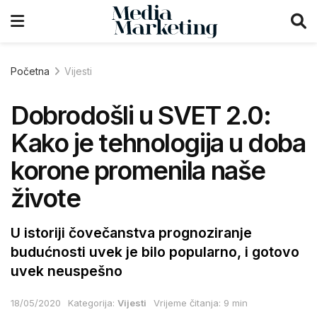
Početna
Vijesti
Dobrodošli u SVET 2.0:
Kako je tehnologija u doba
korone promenila naše
živote
U istoriji čovečanstva prognoziranje
budućnosti uvek je bilo popularno, i gotovo
uvek neuspešno
18/05/2020
Kategorija:
Vijesti
Vrijeme čitanja: 9 min