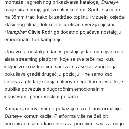
montaža i agresivnog prikazivanja kataloga,
Disney+
ovdje bira sporiji, gotovo filmski ritam. Spot je sniman
na 35mm traci kako bi zadržao toplinu i vizuelni osjećaj
klasičnog filma, dok reinterpretirana verzija pjesme
“
Vampire”
Olivie Rodrigo
dodatno pojačava nostalgiju i
emocionalni ton kampanje.
Upravo ta nostalgija danas postaje jedan od najvažnijih
alata streaming platformi koje se sve teže razlikuju
isključivo kroz količinu sadržaja.
Disney+
zbog toga
pokušava graditi drugačiju poziciju – ne samo kao
servis za gledanje serija i filmova nego kao mjesto koje
publika povezuje s dugoročnim emocionalnim
iskustvom i generacijskim pričama.
Kampanja istovremeno pokazuje i širu transformaciju
Disney+
komunikacije. Platforma više ne želi biti
percipirana samo kao servis za porodični sadržaj nego