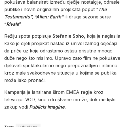
pokušava balansirati između dječije nostalgije, odrasle
publike i novih originalnih projekata poput “
The
Testaments”, “Alien: Earth”
ili druge sezone serije
“
Rivals
”.
Režiju spota potpisuje
Stefanie Soho
, koja je naglasila
kako je cijeli projekat nastao iz univerzalnog osjećaja
da priče uz koje odrastamo ostaju prisutne mnogo
duže nego što mislimo. Upravo zato film ne pokušava
djelovati spektakularno nego prepoznatljivo i intimno,
kroz male svakodnevne situacije u kojima se publika
može lako pronaći.
Kampanja je lansirana širom EMEA regije kroz
televiziju, VOD, kino i društvene mreže, dok medijski
zakup vodi
Publicis Imagine.
Tags:
Izdvojeno