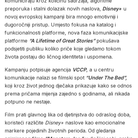
komuniciraju kroz količinu sadržaja, algoritme
preporuka i stalni dolazak novih naslova,
Disney+
u
novoj evropskoj kampanji bira mnogo emotivniji i
dugoročniji pristup. Umjesto fokusa na katalog i
funkcionalnosti platforme, nova faza komunikacijske
platforme
“A Lifetime of Great Stories”
pokušava
podsjetiti publiku koliko priče koje gledamo tokom
života postaju dio ličnog identiteta i uspomena.
Kampanju potpisuje agencija
VCCP
, a u centru
komunikacije nalazi se filmski spot
“Under The Bed”,
koji kroz život jednog dječaka prikazuje kako se odnos
prema pričama mijenja zajedno s godinama, ali nikada
potpuno ne nestaje.
Film prati glavnog lika od djetinjstva do odraslog doba,
koristeći različite
Disney+
naslove kao emocionalne
markere pojedinih životnih perioda. Od gledanja