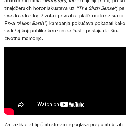
animiranog filma
“Monsters, Inc.”
u dječijoj sobi, preko
tinejdžerskih horor iskustava uz
“The Sixth Sense”,
pa
sve do odraslog života i povratka platformi kroz seriju
FX-a
“Alien: Earth”
, kampanja pokušava pokazati kako
sadržaj koji publika konzumira često postaje dio šire
životne memorije.
Za razliku od tipičnih streaming oglasa prepunih brzih