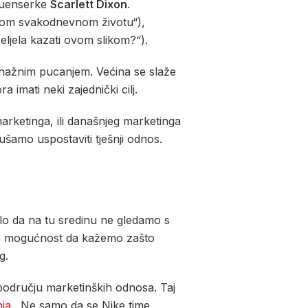
fluenserke
Scarlett Dixon
.
 svom svakodnevnom životu“),
željela kazati ovom slikom?“).
d snažnim pucanjem. Većina se slaže
imati neki zajednički cilj.
marketinga, ili današnjeg marketinga
ušamo uspostaviti tješnji odnos.
vilo da na tu sredinu ne gledamo s
epa mogućnost da kažemo zašto
g.
 području marketinških odnosa. Taj
nja
. Ne samo da se Nike time