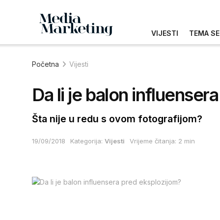
VIJESTI
TEMA SE
Početna
Vijesti
Da li je balon influense
Šta nije u redu s ovom fotografijom?
19/09/2018
Kategorija:
Vijesti
Vrijeme čitanja: 2 min