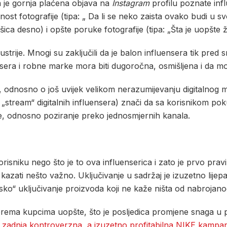
 je gornja plaćena objava na
Instagram
profilu poznate in
nost fotografije (tipa: „ Da li se neko zaista ovako budi u
šica desno) i opšte poruke fotografije (tipa: „Šta je uopšte 
ustrije. Mnogi su zaključili da je balon influensera tik pre
era i robne marke mora biti dugoročna, osmišljena i da mora 
i, odnosno o još uvijek velikom nerazumijevanju digitalnog 
 „stream“ digitalnih influensera) znači da sa korisnikom pok
e, odnosno poziranje preko jednosmjernih kanala.
orisniku nego što je to ova influenserica i zato je prvo pra
kazati nešto važno. Uključivanje u sadržaj je izuzetno lij
sko“ uključivanje proizvoda koji ne kaže ništa od nabrojano
osu prema kupcima uopšte, što je posljedica promjene snaga u
e
zadnja kontroverzna, a izuzetno profitabilna NIKE kampa