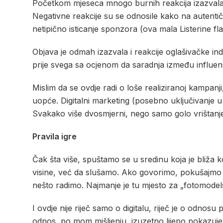
Početkom mjeseca mnogo burnih reakcija izazvala
Negativne reakcije su se odnosile kako na autentič
netipično isticanje sponzora (ova mala Listerine fla
Objava je odmah izazvala i reakcije oglašivačke ind
prije svega sa ocjenom da saradnja između influens
Mislim da se ovdje radi o loše realiziranoj kampanj
uopće. Digitalni marketing (posebno uključivanje u
Svakako više dvosmjerni, nego samo golo vrištanj
Pravila igre
Čak šta više, spuštamo se u sredinu koja je bliža k
visine, već da slušamo. Ako govorimo, pokušajmo 
nešto radimo. Najmanje je tu mjesto za „fotomodel
I ovdje nije riječ samo o digitalu, riječ je o odn
odnos, po mom mišljenju, izuzetno lijepo pokazuj