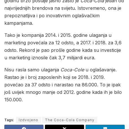
godinu brzo postaje jasno zašto je
Coca-Cola
jedan od
najvrijednijih brendova na svijetu. Istovremeno, ona je
prepoznatljiva i po inovativnim oglašivačkim
kampanjama.
Tako je kompanija 2014. i 2015. godine ulaganja u
marketing povećala za 12 odsto, a 2017. i 2018. za 3,6
odsto. Rekord je pao prošle godine kada su investicije
u marketing iznosile čak 3,7 milijardi eura.
Nisu rasla samo ulaganja
Coca-Cole
u oglašavanje.
Rastao je i broj zaposlenih koji se 2018. i 2019.
povećao za 37 odsto i narastao na 86.000. To je ipak
još uvijek mnogo manje od 2012. godine kada ih je bilo
150.000.
Tags:
Izdvojeno
The Coca-Cola Company