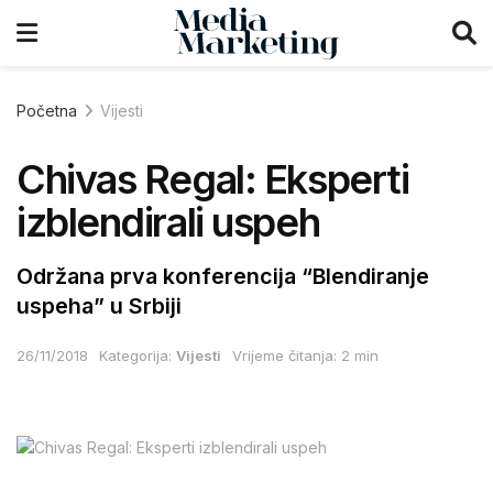
Početna
Vijesti
Chivas Regal: Eksperti
izblendirali uspeh
Održana prva konferencija “Blendiranje
uspeha” u Srbiji
26/11/2018
Kategorija:
Vijesti
Vrijeme čitanja: 2 min