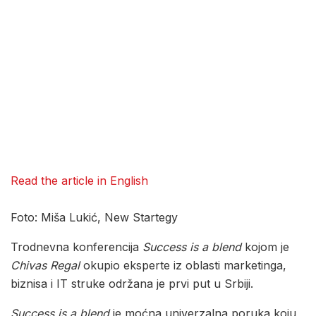
Read the article in English
Foto: Miša Lukić, New Startegy
Trodnevna konferencija
Success is a blend
kojom je
Chivas Regal
okupio eksperte iz oblasti marketinga,
biznisa i IT struke održana je prvi put u Srbiji.
Success is a blend
je moćna univerzalna poruka koju