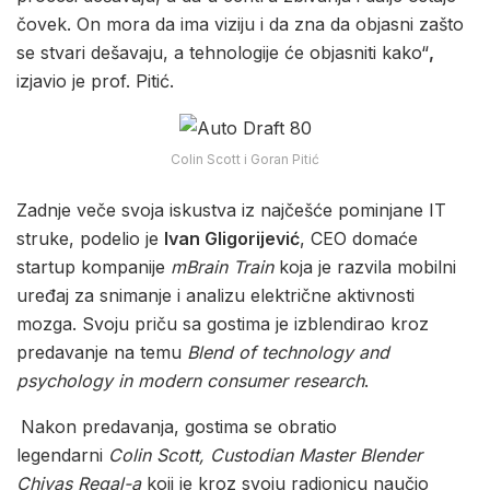
čovek. On mora da ima viziju i da zna da objasni zašto
se stvari dešavaju, a tehnologije će objasniti kako“
,
izjavio je prof. Pitić.
Colin Scott i Goran Pitić
Zadnje veče svoja iskustva iz najčešće pominjane IT
struke, podelio je
Ivan Gligorijević
, CEO domaće
startup kompanije
mBrain Train
koja je razvila mobilni
uređaj za snimanje i analizu električne aktivnosti
mozga. Svoju priču sa gostima je izblendirao kroz
predavanje na temu
Blend of technology and
psychology in modern consumer research
.
Nakon predavanja, gostima se obratio
legendarni
Colin Scott, Custodian Master Blender
Chivas Regal-a
koji je kroz svoju radionicu naučio