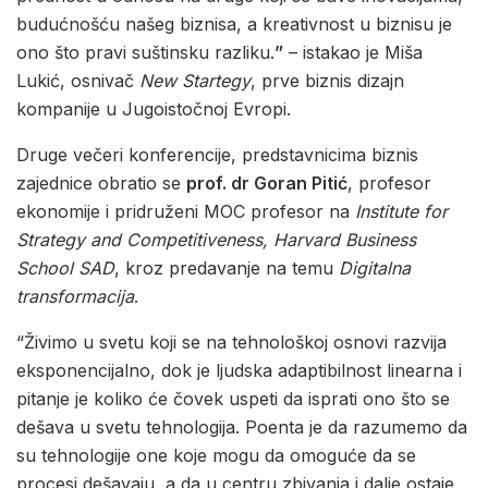
budućnošću našeg biznisa, a kreativnost u biznisu je
ono što pravi suštinsku razliku.
”
– istakao je Miša
Lukić, osnivač
New Startegy
, prve biznis dizajn
kompanije u Jugoistočnoj Evropi.
Druge večeri konferencije, predstavnicima biznis
zajednice obratio se
prof. dr Goran Pitić
, profesor
ekonomije i pridruženi MOC profesor na
Institute for
Strategy and Competitiveness, Harvard Business
School SAD
, kroz predavanje na temu
Digitalna
transformacija
.
“Živimo u svetu koji se na tehnološkoj osnovi razvija
eksponencijalno, dok je ljudska adaptibilnost linearna i
pitanje je koliko će čovek uspeti da isprati ono što se
dešava u svetu tehnologija. Poenta je da razumemo da
su tehnologije one koje mogu da omoguće da se
procesi dešavaju, a da u centru zbivanja i dalje ostaje