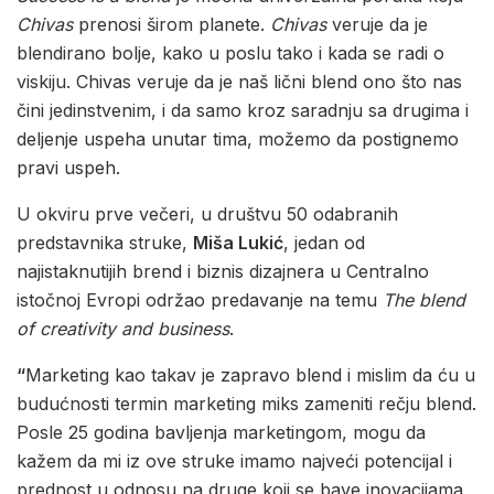
Chivas
prenosi širom planete.
Chivas
veruje da je
blendirano bolje, kako u poslu tako i kada se radi o
viskiju. Chivas veruje da je naš lični blend ono što nas
čini jedinstvenim, i da samo kroz saradnju sa drugima i
deljenje uspeha unutar tima, možemo da postignemo
pravi uspeh.
U okviru prve večeri, u društvu 50 odabranih
predstavnika struke,
Miša Lukić
, jedan od
najistaknutijih brend i biznis dizajnera u Centralno
istočnoj Evropi održao predavanje na temu
The blend
of creativity and business
.
“
Marketing kao takav je zapravo blend i mislim da ću u
budućnosti termin marketing miks zameniti rečju blend.
Posle 25 godina bavljenja marketingom, mogu da
kažem da mi iz ove struke imamo najveći potencijal i
prednost u odnosu na druge koji se bave inovacijama,