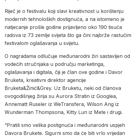
Riječ je o festivalu koji slavi kreativnost u korištenju
modernih tehnoloških dostignuća, a na istoimeno je
natjecanje prošle godine prijavljeno oko 190 tisuća
radova iz 73 zemlje svijeta što ga čini najbrže rastućim
festivalom oglašavanja u svijetu.
O nagradama odlučuje međunarodni žiri sastavljen od
vodećih stručnjaka u području marketinga,
oglašavanja i digitala, čiji je član ove godine i Davor
Bruketa, kreativni direktor agencije
Bruketa&Žinić&Grey. Uz Bruketu, neki od članova
ovogodišnjeg žirija su Aurora Stratin iz Googlea,
Annematt Ruseler iz WeTransfera, Wilson Ang iz
Wunderman Thompsona, Kitty Lun iz Mete i drugi.
“Pratili smo velika postignuća i međunarodni uspjeh
Davora Brukete. Sigurni smo da će biti vrlo vrijedan