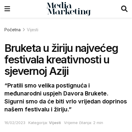
Početna
Vijesti
Bruketa u žiriju najvećeg
festivala kreativnosti u
sjevernoj Aziji
“Pratili smo velika postignuća i
međunarodni uspjeh Davora Brukete.
Sigurni smo da će biti vrlo vrijedan doprinos
našem festivalu i žiriju.”
16/02/2023
Kategorija:
Vijesti
Vrijeme čitanja: 2 min