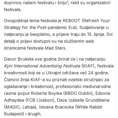
doprinos našem festivalu i žiriju”, rekli su organizatori
festivala.
Ovogodišnja tema festivala je REBOOT (Refresh Your
Strategy for the Post-pandemic Era). Sudjelovanje u
natjecanju je besplatno, a prijave traju do 15. lipnja. Svi
detalji o prijavi dostupni su na službenim web
stranicama festivala Mad Stars.
Davor Bruketa ove godine žirirat će i na natjecanju
Kyiv International Advertising Festivala
(KIAF), festivala
kreativnosti koji se u Ukrajini održava već 24 godine.
Članovi žirija KIAF-a su priznati svjetski stručnjaci za
oglašavanje i kreativnost, profesionalci međunarodne
razine poput Roberta Boylea (BBDO Dublin), Edsona
Adhaydea (FCB LIsabon), Dace Izabelle Grundšteine
(MAGIC, Latvija), Istvana Bracsoka (White Rabbit
Budapest) i drugih.