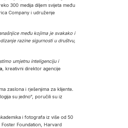
 preko 300 medija diljem svijeta među
erica Company i udruženje
današnjice među kojima je svakako i
izanje razine sigurnosti u društvu,
timo umjetnu inteligenciju i
a
, kreativni direktor agencije
a zaslona i rješenjima za klijente.
ogija su jedno“, poručili su iz
kademika i fotografa iz više od 50
an Foster Foundation, Harvard