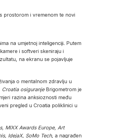
a s prostorom i vremenom te novi
ima na umjetnoj inteligenciji. Putem
kamere i softveri skeniraju i
zultatu, na ekranu se pojavljuje
aživanja o mentalnom zdravlju u
.
Croatia osiguranje
Brigometrom je
mjeri razina anksioznosti među
ni pregled u Croatia poliklinici u
s, MIXX Awards Europe, Art
is, IdejaX, SoMo Tech
, a nagrađen