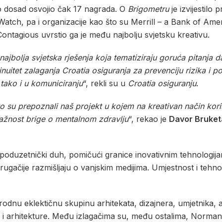
o dosad osvojio čak 17 nagrada. O
Brigometru
je izvijestilo
Watch, pa i organizacije kao što su Merrill – a Bank of Am
ontagious uvrstio ga je među najbolju svjetsku kreativu.
jbolja svjetska rješenja koja tematiziraju goruća pitanja 
itet zalaganja Croatia osiguranja za prevenciju rizika i pod
ako i u komuniciranju
“, rekli su u
Croatia osiguranju
.
 su prepoznali naš projekt u kojem na kreativan način koris
važnost brige o mentalnom zdravlju
“, rekao je
Davor Bruket
i poduzetnički duh, pomičući granice inovativnim tehnologijam
drugačije razmišljaju o vanjskim medijima. Umjestnost i tehnol
dnu eklektičnu skupinu arhitekata, dizajnera, umjetnika, a
nja i arhitekture. Među izlagačima su, među ostalima, Norm