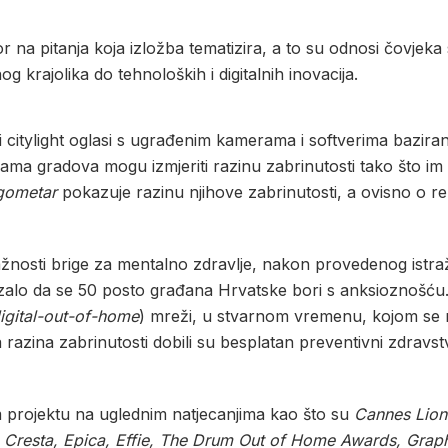
 na pitanja koja izložba tematizira, a to su odnosi čovjek
nog krajolika do tehnoloških i digitalnih inovacija.
vni citylight oglasi s ugrađenim kamerama i softverima baziran
icama gradova mogu izmjeriti razinu zabrinutosti tako što im 
gometar
pokazuje razinu njihove zabrinutosti, a ovisno o re
 važnosti brige za mentalno zdravlje, nakon provedenog istr
kazalo da se 50 posto građana Hrvatske bori s anksioznošću
igital-out-of-home
) mreži, u stvarnom vremenu, kojom se 
razina zabrinutosti dobili su besplatan preventivni zdravstve
 projektu na uglednim natjecanjima kao što su
Cannes Lion
Cresta, Epica, Effie, The Drum Out of Home Awards, Graph