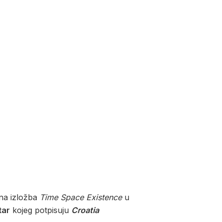
lna izložba
Time Space Existence
u
tar
kojeg potpisuju
Croatia