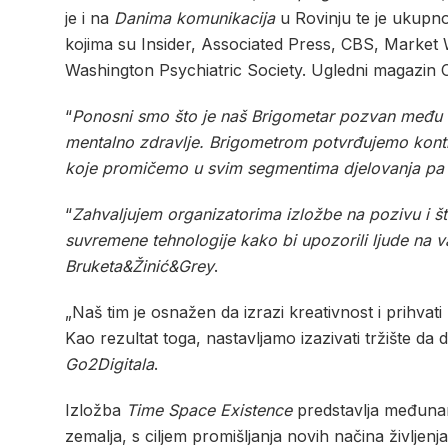
je i na
Danima komunikacija
u Rovinju te je ukupn
kojima su Insider, Associated Press, CBS, Market 
Washington Psychiatric Society. Ugledni magazin C
“
Ponosni smo što je naš Brigometar pozvan među na
mentalno zdravlje. Brigometrom potvrđujemo kontinu
koje promičemo u svim segmentima djelovanja pa t
“
Zahvaljujem organizatorima izložbe na pozivu i što
suvremene tehnologije kako bi upozorili ljude na 
Bruketa&Žinić&Grey
.
„Naš tim je osnažen da izrazi kreativnost i prihvat
Kao rezultat toga, nastavljamo izazivati tržište da 
Go2Digitala
.
Izložba
Time Space Existence
predstavlja međunaro
zemalja, s ciljem promišljanja novih načina življe