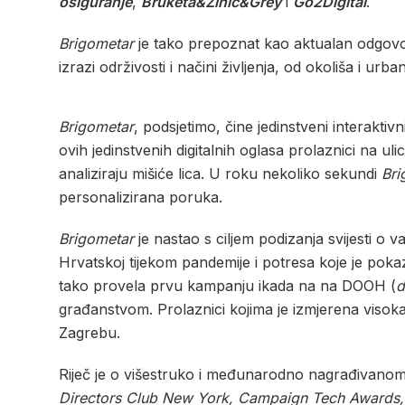
osiguranje
,
Bruketa&Žinić&Grey
i
Go2Digital
.
Brigometar
je tako prepoznat kao aktualan odgovor
izrazi održivosti i načini življenja, od okoliša i urba
Brigometar
, podsjetimo, čine jedinstveni interakti
ovih jedinstvenih digitalnih oglasa prolaznici na ul
analiziraju mišiće lica. U roku nekoliko sekundi
Bri
personalizirana poruka.
Brigometar
je nastao s ciljem podizanja svijesti o
Hrvatskoj tijekom pandemije i potresa koje je po
tako provela prvu kampanju ikada na na DOOH (
d
građanstvom. Prolaznici kojima je izmjerena visoka 
Zagrebu.
Riječ je o višestruko i međunarodno nagrađivanom
Directors Club New York, Campaign Tech Awards, 