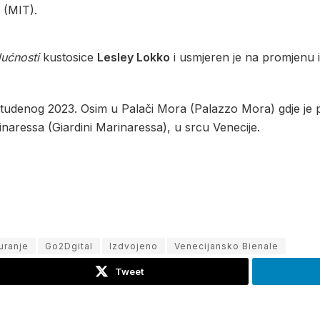
 (MIT).
dućnosti
kustosice
Lesley Lokko
i usmjeren je na promjenu i 
 studenog 2023. Osim u Palači Mora (Palazzo Mora) gdje je 
aressa (Giardini Marinaressa), u srcu Venecije.
uranje
Go2Dgital
Izdvojeno
Venecijansko Bienale
Tweet