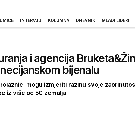
DMICE
INTERVJU
KOLUMNA
DNEVNIK
MLADI LIDERI
ranja i agencija Bruketa&Žin
enecijanskom bijenalu
rolaznici mogu izmjeriti razinu svoje zabrinutost
ke iz više od 50 zemalja