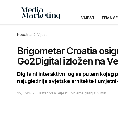
VIJESTI
TEMA SE
Početna
Vijesti
Brigometar Croatia osigu
Go2Digital izložen na V
Digitalni interaktivni oglas putem kojeg p
najuglednije svjetske arhitekte i umjetni
22/05/2023
Kategorija:
Vijesti
Vrijeme čitanja: 3 min