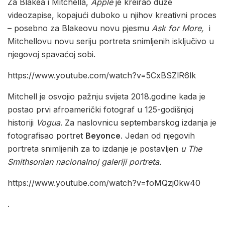
Za Blakea i Mitchella,
Apple
je kreirao duže
videozapise, kopajući duboko u njihov kreativni proces
– posebno za Blakeovu novu pjesmu
Ask for More,
i
Mitchellovu novu seriju portreta snimljenih isključivo u
njegovoj spavaćoj sobi.
https://www.youtube.com/watch?v=5CxBSZlR6lk
Mitchell je osvojio pažnju svijeta 2018.godine kada je
postao prvi afroamerički fotograf u 125-godišnjoj
historiji
Vogua
. Za naslovnicu septembarskog izdanja je
fotografisao portret
Beyonce
. Jedan od njegovih
portreta snimljenih za to izdanje je postavljen
u The
Smithsonian nacionalnoj galeriji portreta.
https://www.youtube.com/watch?v=foMQzj0kw40
.