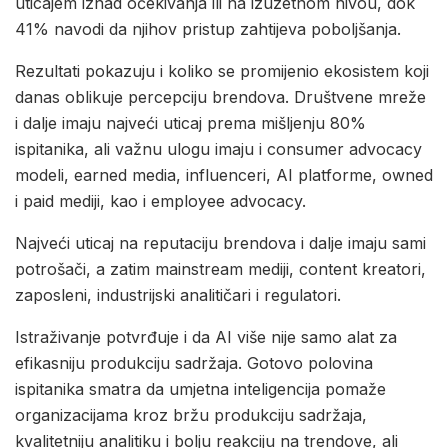
uticajem iznad očekivanja ili na izuzetnom nivou, dok
41% navodi da njihov pristup zahtijeva poboljšanja.
Rezultati pokazuju i koliko se promijenio ekosistem koji
danas oblikuje percepciju brendova. Društvene mreže
i dalje imaju najveći uticaj prema mišljenju 80%
ispitanika, ali važnu ulogu imaju i consumer advocacy
modeli, earned media, influenceri, AI platforme, owned
i paid mediji, kao i employee advocacy.
Najveći uticaj na reputaciju brendova i dalje imaju sami
potrošači, a zatim mainstream mediji, content kreatori,
zaposleni, industrijski analitičari i regulatori.
Istraživanje potvrđuje i da AI više nije samo alat za
efikasniju produkciju sadržaja. Gotovo polovina
ispitanika smatra da umjetna inteligencija pomaže
organizacijama kroz bržu produkciju sadržaja,
kvalitetniju analitiku i bolju reakciju na trendove, ali