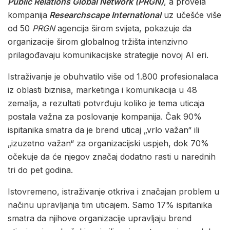
Public Relations Global Network (PRGN)
, a provela
kompanija
Researchscape International
uz učešće više
od 50
PRGN
agencija širom svijeta, pokazuje da
organizacije širom globalnog tržišta intenzivno
prilagođavaju komunikacijske strategije novoj AI eri.
Istraživanje je obuhvatilo više od 1.800 profesionalaca
iz oblasti biznisa, marketinga i komunikacija u 48
zemalja, a rezultati potvrđuju koliko je tema uticaja
postala važna za poslovanje kompanija. Čak 90%
ispitanika smatra da je brend uticaj „vrlo važan“ ili
„izuzetno važan“ za organizacijski uspjeh, dok 70%
očekuje da će njegov značaj dodatno rasti u narednih
tri do pet godina.
Istovremeno, istraživanje otkriva i značajan problem u
načinu upravljanja tim uticajem. Samo 17% ispitanika
smatra da njihove organizacije upravljaju brend