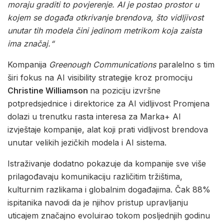
moraju graditi to povjerenje. AI je postao prostor u
kojem se događa otkrivanje brendova, što vidljivost
unutar tih modela čini jedinom metrikom koja zaista
ima značaj.“
Kompanija
Greenough Communications
paralelno s tim
širi fokus na AI visibility strategije kroz promociju
Christine Williamson
na poziciju izvršne
potpredsjednice i direktorice za AI vidljivost Promjena
dolazi u trenutku rasta interesa za Marka+ AI
izvještaje kompanije, alat koji prati vidljivost brendova
unutar velikih jezičkih modela i AI sistema.
Istraživanje dodatno pokazuje da kompanije sve više
prilagođavaju komunikaciju različitim tržištima,
kulturnim razlikama i globalnim događajima. Čak 88%
ispitanika navodi da je njihov pristup upravljanju
uticajem značajno evoluirao tokom posljednjih godinu