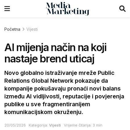
Početna
Vijesti
AI mijenja način na koji
nastaje brend uticaj
Novo globalno istraživanje mreže Public
Relations Global Network pokazuje da
kompanije pokušavaju pronaći novi balans
između AI vidljivosti, reputacije i povjerenja
publike u sve fragmentiranijem
komunikacijskom okruženju.
20/05/2026
Kategorija:
Vijesti
Vrijeme čitanja: 3 min