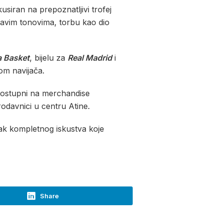
usiran na prepoznatljivi trofej
oplavim tonovima, torbu kao dio
a Basket
, bijelu za
Real Madrid
i
om navijača.
i dostupni na merchandise
odavnici u centru Atine.
ak kompletnog iskustva koje
Share