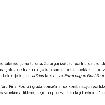
mo takmičenje na terenu. Za organizatore, partnere i brend
ng ima gotovo jednaku ulogu kao sam sportski spektakl. Upr
a kolekcija koju je
adidas
kreirao za
EuroLeague Final Fou
osfere Final Foura i grada domaćina, uz kombinaciju sportsk
navijačkim artiklima, nego na proizvodima koji funkcionišu 