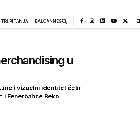
TRI PITANJA
BALCANNES
E
merchandising u
e i vizuelni identitet četiri
id i Fenerbahce Beko