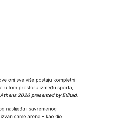
ove oni sve više postaju kompletni
avo u tom prostoru između sporta,
r Athens 2026
presented by Etihad
.
og naslijeđa i savremenog
i izvan same arene – kao dio