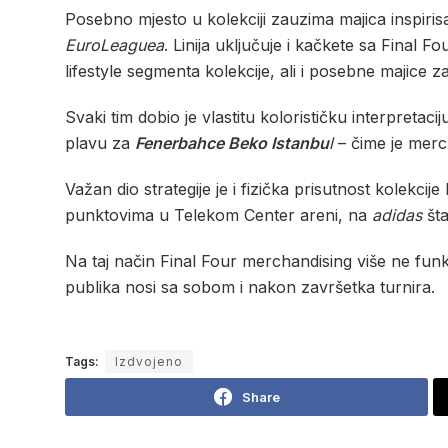
Posebno mjesto u kolekciji zauzima majica inspirisa
EuroLeaguea
. Linija uključuje i kačkete sa Final 
lifestyle segmenta kolekcije, ali i posebne majice 
Svaki tim dobio je vlastitu kolorističku interpretac
plavu za
Fenerbahce Beko Istanbu
l
– čime je merc
Važan dio strategije je i fizička prisutnost kolekci
punktovima u Telekom Center areni, na
adidas
šta
Na taj način Final Four merchandising više ne fu
publika nosi sa sobom i nakon završetka turnira.
Tags:
Izdvojeno
Share