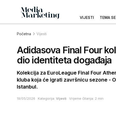
VIJESTI
TEMA SE
Početna
Vijesti
Adidasova Final Four ko
dio identiteta događaja
Kolekcija za EuroLeague Final Four Athens
kluba koja će igrati završnicu sezone -
Istanbul.
19/05/2026
Kategorija:
Vijesti
Vrijeme čitanja: 2 min