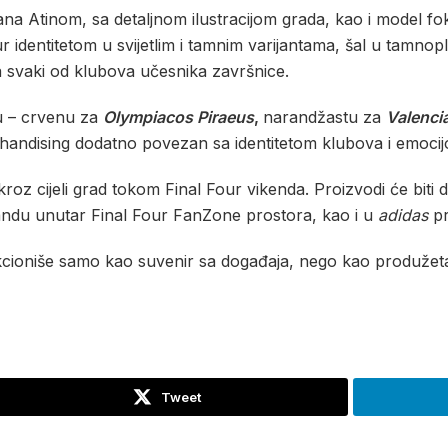
na Atinom, sa detaljnom ilustracijom grada, kao i model fok
Four identitetom u svijetlim i tamnim varijantama, šal u tamn
za svaki od klubova učesnika završnice.
iju – crvenu za
Olympiacos Piraeus
,
narandžastu za
Valenci
handising dodatno povezan sa identitetom klubova i emocij
je kroz cijeli grad tokom Final Four vikenda. Proizvodi će bit
ndu unutar Final Four FanZone prostora, kao i u
adidas
pr
nkcioniše samo kao suvenir sa događaja, nego kao produžet
Tweet