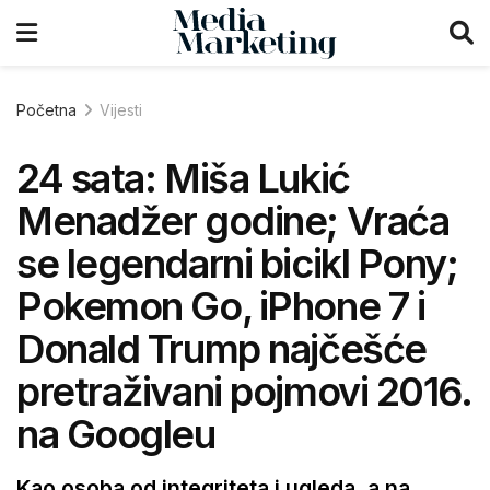
Početna
Vijesti
24 sata: Miša Lukić
Menadžer godine; Vraća
se legendarni bicikl Pony;
Pokemon Go, iPhone 7 i
Donald Trump najčešće
pretraživani pojmovi 2016.
na Googleu
Kao osoba od integriteta i ugleda, a na