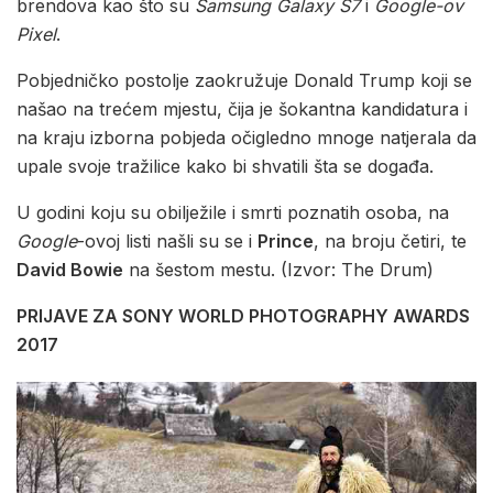
brendova kao što su
Samsung Galaxy S7
i
Google-ov
Pixel
.
Pobjedničko postolje zaokružuje Donald Trump koji se
našao na trećem mjestu, čija je šokantna kandidatura i
na kraju izborna pobjeda očigledno mnoge natjerala da
upale svoje tražilice kako bi shvatili šta se događa.
U godini koju su obilježile i smrti poznatih osoba, na
Google
-ovoj listi našli su se i
Prince
, na broju četiri, te
David Bowie
na šestom mestu. (Izvor: The Drum)
PRIJAVE ZA SONY WORLD PHOTOGRAPHY AWARDS
2017