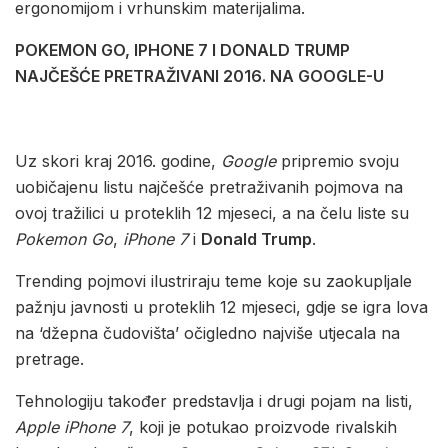
ergonomijom i vrhunskim materijalima.
POKEMON GO, IPHONE 7 I DONALD TRUMP
NAJČEŠĆE PRETRAŽIVANI 2016. NA GOOGLE-U
Uz skori kraj 2016. godine,
Google
pripremio svoju
uobičajenu listu najčešće pretraživanih pojmova na
ovoj tražilici u proteklih 12 mjeseci, a na čelu liste su
Pokemon Go
,
iPhone 7
i
Donald Trump
.
Trending pojmovi ilustriraju teme koje su zaokupljale
pažnju javnosti u proteklih 12 mjeseci, gdje se igra lova
na ‘džepna čudovišta’ očigledno najviše utjecala na
pretrage.
Tehnologiju također predstavlja i drugi pojam na listi,
Apple iPhone 7
, koji je potukao proizvode rivalskih