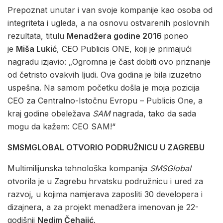
Prepoznat unutar i van svoje kompanije kao osoba od
integriteta i ugleda, a na osnovu ostvarenih poslovnih
rezultata, titulu
Menadžera godine 2016
poneo
je
Miša Lukić
, CEO Publicis ONE, koji je primajući
nagradu izjavio: „Ogromna je čast dobiti ovo priznanje
od četristo ovakvih ljudi. Ova godina je bila izuzetno
uspešna. Na samom početku došla je moja pozicija
CEO za Centralno-Istočnu Evropu – Publicis One, a
kraj godine obeležava
SAM
nagrada, tako da sada
mogu da kažem: CEO SAM!“
SMSMGLOBAL OTVORIO PODRUŽNICU U ZAGREBU
Multimilijunska tehnološka kompanija
SMSGlobal
otvorila je u Zagrebu hrvatsku podružnicu i ured za
razvoj, u kojima namjerava zaposliti 30 developera i
dizajnera, a za projekt menadžera imenovan je 22-
godišnji
Nedim Čehajić
.