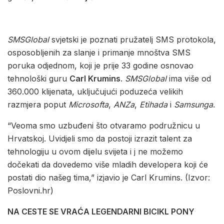
SMSGlobal
svjetski je poznati pružatelj SMS protokola,
osposobljenih za slanje i primanje mnoštva SMS
poruka odjednom, koji je prije 33 godine osnovao
tehnološki guru
Carl Krumins
.
SMSGlobal
ima više od
360.000 klijenata, uključujući poduzeća velikih
razmjera poput
Microsofta
,
ANZa
,
Etihada
i
Samsunga
.
“Veoma smo uzbuđeni što otvaramo podružnicu u
Hrvatskoj. Uvidjeli smo da postoji izrazit talent za
tehnologiju u ovom dijelu svijeta i j ne možemo
dočekati da dovedemo više mladih developera koji će
postati dio našeg tima,” izjavio je Carl Krumins. (Izvor:
Poslovni.hr)
NA CESTE SE VRAĆA LEGENDARNI BICIKL PONY