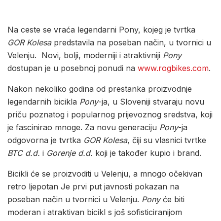
Na ceste se vraća legendarni Pony, kojeg je tvrtka
GOR Kolesa
predstavila na poseban način, u tvornici u
Velenju. Novi, bolji, moderniji i atraktivniji
Pony
dostupan je u posebnoj ponudi na
www.rogbikes.com
.
Nakon nekoliko godina od prestanka proizvodnje
legendarnih bicikla
Pony
-ja, u Sloveniji stvaraju novu
priču poznatog i popularnog prijevoznog sredstva, koji
je fascinirao mnoge. Za novu generaciju
Pony
-ja
odgovorna je tvrtka
GOR Kolesa
, čiji su vlasnici tvrtke
BTC d.d.
i
Gorenje d.d.
koji je također kupio i brand.
Bicikli će se proizvoditi u Velenju, a mnogo očekivan
retro ljepotan Je prvi put javnosti pokazan na
poseban način u tvornici u Velenju.
Pony
će biti
moderan i atraktivan bicikl s još sofisticiranijom