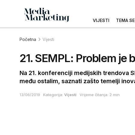
VIJESTI
TEMA SE
Početna
Vijesti
21. SEMPL: Problem je b
Na 21. konferenciji medijskih trendova S
među ostalim, saznati zašto temelji inova
13/06/2019
Kategorija:
Vijesti
Vrijeme čitanja: 2 min