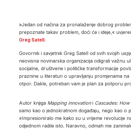
»Jedan od načina za pronalaženje dobrog problema
prepoznate takav problem, doći će i ideje,« uvjeren
Greg Satell
.
Govornik i savjetnik Greg Satell od svih svojih usp
neovisna novinarska organizacija odigrali važnu ul
socijalne, društvene i političke transformacije pov
praznine u literaturi o upravljanju promjenama na
otpor. Dakle, potreban vam je plan za potporu promje
Autor knjiga
Mapping innovation
i
Cascades: How t
samo kao o jednokratnom događaju, nego kao o proc
»Impresioniralo me kako su u vrijeme revolucije na ti
odjednom radile isto. Naravno, odmah me zanimalo k