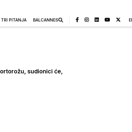
TRI PITANJA
BALCANNES
E
ortorožu, sudionici će,