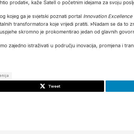
tio prodati«, kaže Satell o početnim idejama za svoju poslj
og kojeg ga je svjetski poznati portal
Innovation Excellence
talnih transformatora koje vrijedi pratiti. »Nadam se da to 
e uspjehe skromno je prokomentirao jedan od glavnih govorn
mo zajedno istraživati u području inovacija, promjena i tra
enija
Tweet