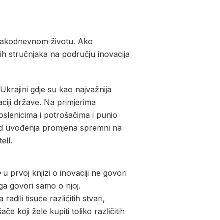
svakodnevnom životu. Ako
jih stručnjaka na području inovacija
krajini gdje su kao najvažnija
ciji države. Na primjerima
poslenicima i potrošačima i punio
 kod uvođenja promjena spremni na
ell.
e
u prvoj knjizi o inovaciji ne govori
ga govori samo o njoj.
dili tisuće različitih stvari,
koji žele kupiti toliko različitih