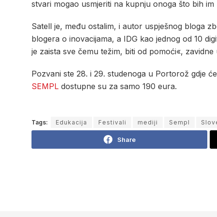
stvari mogao usmjeriti na kupnju onoga što bih im h
Satell je, među ostalim, i autor uspješnog bloga zb
blogera o inovacijama, a IDG kao jednog od 10 digi
je zaista sve čemu težim, biti od pomoći«, zavidn
Pozvani ste 28. i 29. studenoga u Portorož gdje će
SEMPL
dostupne su za samo 190 eura.
Tags:
Edukacija
Festivali
mediji
Sempl
Slov
Share