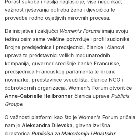
Porast sukoba i nasilja naglasio je, više nego ikad,
važnost rješavanja potreba žena i djevojčica te
provedbe rodno osjetljivih mirovnih procesa.
Da inicijative i zaključci
Women's Foruma
imaju svoju
težinu osim same veličine potvrđuje i profil sudionika.
Brojne predsjednice i predsjednici, članice i članovi
uprava te predstavnici velikih međunarodnih
kompanija, guverner središnje banke Francuske,
predsjednica Francuskog parlamenta te brojne
novinarke, predstavnice sveučilišta, članice NGO i
dobrotvornih organizacija. Women's Forum otvorit će
Anne-Gabrielle Heilbronner
članica uprave
Publicis
Groupe
.
O važnosti platformi kao što je Women's Forum pričala
nam je
Aleksandra Dilevska
, glavna izvršna
direktorica
Publicisa za Makedoniju i Hrvatsku
: