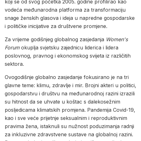
koji se od svog početka 2005. godine profilirao kao
vodeća međunarodna platforma za transformaciju
snage ženskih glasova i ideja u napredne gospodarske
i političke inicijative za društvene promjene.
Za vrijeme godišnjeg globalnog zasjedanja
Women's
Forum
okuplja svjetsku zajednicu liderica i lidera
poslovnog, pravnog i ekonomskog svijeta iz različitih
sektora.
Ovogodišnje globalno zasjedanje fokusirano je na tri
glavne teme: klimu, zdravlje i mir. Brojni akteri u politici,
gospodarstvu i društvu na međunarodnoj razini izrazili
su hitnost da se uhvate u koštac s dalekosežnim
posljedicama klimatskih promjena. Pandemija Covid-19,
kao i sve veće prijetnje seksualnim i reproduktivnim
pravima žena, istaknuli su nužnost poduzimanja radnji
za inkluzivne zdravstvene sustave na globalnoj razini.