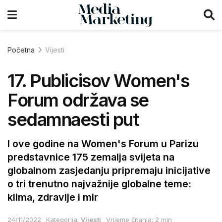
Početna
Vijesti
17. Publicisov Women's
Forum održava se
sedamnaesti put
I ove godine na Women's Forum u Parizu
predstavnice 175 zemalja svijeta na
globalnom zasjedanju pripremaju inicijative
o tri trenutno najvažnije globalne teme:
klima, zdravlje i mir
24/11/2022
Kategorija:
Vijesti
Vrijeme čitanja: 2 min