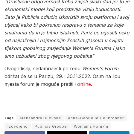
“Društvenu odgovornost treba živjeti svaki dan jer to je
ekonomski model koji predstavlja viziju budućnosti.
Zato je Publicis odlučio iskoristiti svoju platformu i svoj
utjecaj kako bi pokrenuo raspravu o temama za koje
smatramo da ih je bitno istaknuti. Pariz će ugostiti neke
od najvažnijih i najmoćnijih ženskih glasova u svijetu
tijekom globalnog zasjedanja Women's Foruma i jako
smo uzbuđeni zbog njegovog početka”
Ovogodišnji, sedamnaesti po redu
Women's Forum
,
održat će se u Parizu, 29. i 30.11.2022. Osim na licu
mjesta forum je moguće pratiti i
online
.
Tags:
Aleksandra Dilevska
Anne-Gabrielle Heilbronner
Izdvojeno
Publicis Groupe
Woman's Foru7m