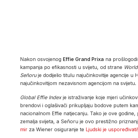
Nakon osvojenog
Effie Grand Prixa
na prošlogodi
kampanja po efikasnosti u svijetu, od strane
World
Señoru
je dodijelio titulu najučinkovitije agencije 
najučinkovitijom nezavisnom agencijom na svijetu.
Global Effie Index
je istraživanje koje mjeri učinko
brendovi i oglašivači prikupljaju bodove putem kamp
nacionalnom Effie natjecanju. Tako je ove godine, p
zemalja svijeta, a Señoru je ovo prestižno prizna
mir
za Wiener osiguranje te
Ljudski je uspoređivati!