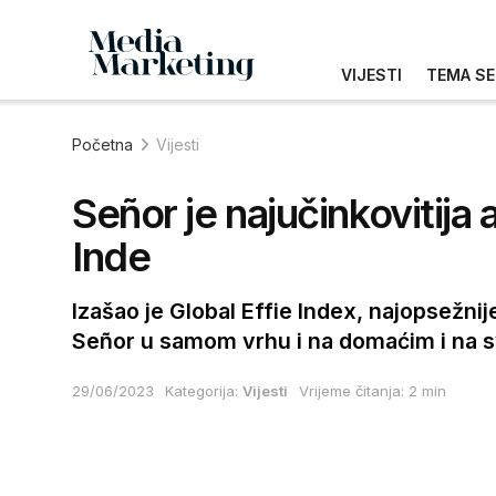
VIJESTI
TEMA SE
Početna
Vijesti
Señor je najučinkovitija
Inde
Izašao je Global Effie Index, najopsežnij
Señor u samom vrhu i na domaćim i na s
29/06/2023
Kategorija:
Vijesti
Vrijeme čitanja: 2 min