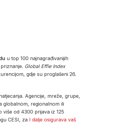
edu
u top 100 najnagrađivanijih
o priznanje.
Global Effie Index
nkurencijom, gdje su proglašeni 26.
 natjecanja. Agencije, mreže, grupe,
na globalnom, regionalnom ili
o više od 4300 prijava iz 125
gu CESI, za
I dalje osigurava vaš