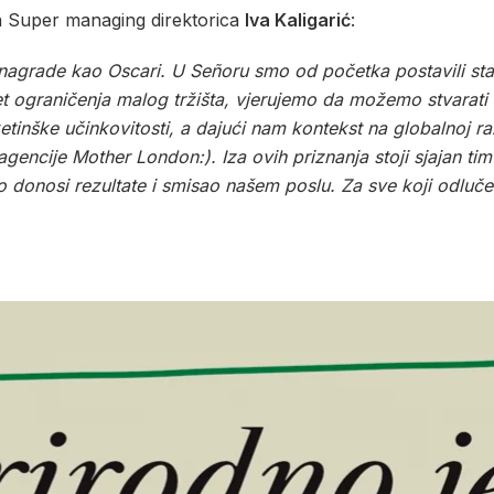
a Super managing direktorica
Iva Kaligarić
:
nagrade kao Oscari. U Señoru smo od početka postavili st
 ograničenja malog tržišta, vjerujemo da možemo stvarati sv
tinške učinkovitosti, a dajući nam kontekst na globalnoj raz
agencije Mother London:). Iza ovih priznanja stoji sjajan tim 
čno donosi rezultate i smisao našem poslu. Za sve koji odluč