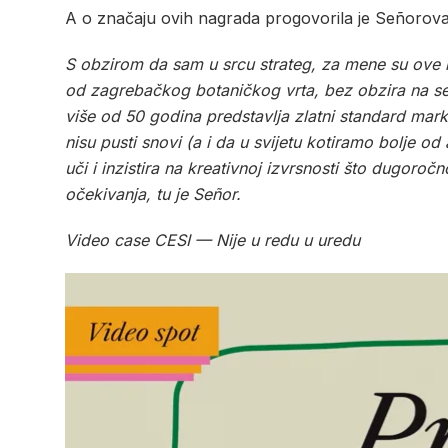
A o značaju ovih nagrada progovorila je Señorov
S obzirom da sam u srcu strateg, za mene su ove 
od zagrebačkog botaničkog vrta, bez obzira na set
više od 50 godina predstavlja zlatni standard marke
nisu pusti snovi (a i da u svijetu kotiramo bolje od 
uči i inzistira na kreativnoj izvrsnosti što dugoro
očekivanja, tu je Señor.
Video case CESI — Nije u redu u uredu