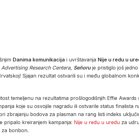
šnjim
Danima komunikacija
i uvrštavanja
Nije u redu u ur
 Advertising Research Centera
,
Señoru
je pristiglo još jedn
u Hrvatskoj! Sjajan rezultat ostvarili su i među globalnom ko
vitost temeljenu na rezultatima prošlogodišnjih Effie Awards
anja koje su osvojile nagradu ili ostvarile status finalista 
ri zbrajanju bodova za plasman na rang listi indeks uključi
nje pripalo kreiranjem kampanja:
Nije u redu u uredu
za udru
za bonbon.