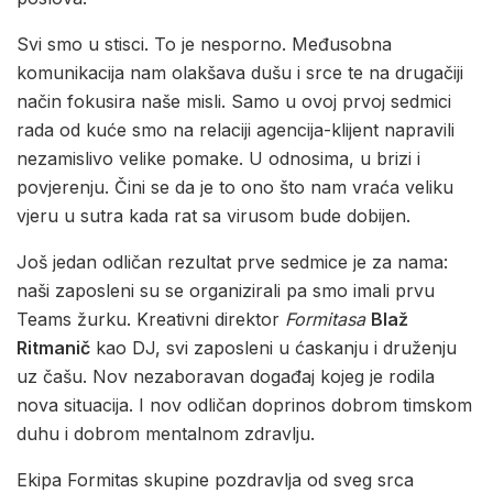
Svi smo u stisci. To je nesporno. Međusobna
komunikacija nam olakšava dušu i srce te na drugačiji
način fokusira naše misli. Samo u ovoj prvoj sedmici
rada od kuće smo na relaciji agencija-klijent napravili
nezamislivo velike pomake. U odnosima, u brizi i
povjerenju. Čini se da je to ono što nam vraća veliku
vjeru u sutra kada rat sa virusom bude dobijen.
Još jedan odličan rezultat prve sedmice je za nama:
naši zaposleni su se organizirali pa smo imali prvu
Teams žurku. Kreativni direktor
Formitasa
Blaž
Ritmanič
kao DJ, svi zaposleni u ćaskanju i druženju
uz čašu. Nov nezaboravan događaj kojeg je rodila
nova situacija. I nov odličan doprinos dobrom timskom
duhu i dobrom mentalnom zdravlju.
Ekipa Formitas skupine pozdravlja od sveg srca