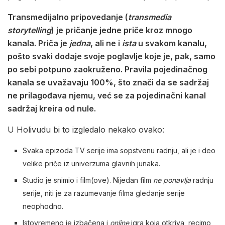
Transmedijalno pripovedanje (
transmedia
storytelling
) je pričanje jedne priče kroz mnogo
kanala. Priča je
jedna
, ali ne i
ista
u svakom kanalu,
pošto svaki dodaje svoje poglavlje koje je, pak, samo
po sebi potpuno zaokruženo. Pravila pojedinačnog
kanala se uvažavaju 100%, što znači da se sadržaj
ne prilagođava njemu, već se za pojedinačni kanal
sadržaj kreira od nule.
U Holivudu bi to izgledalo nekako ovako:
Svaka epizoda TV serije ima sopstvenu radnju, ali je i deo
velike priče iz univerzuma glavnih junaka.
Studio je snimio i film(ove). Nijedan film
ne ponavlja
radnju
serije, niti je za razumevanje filma gledanje serije
neophodno.
Istovremeno je izbačena i
online
igra koja otkriva, recimo,