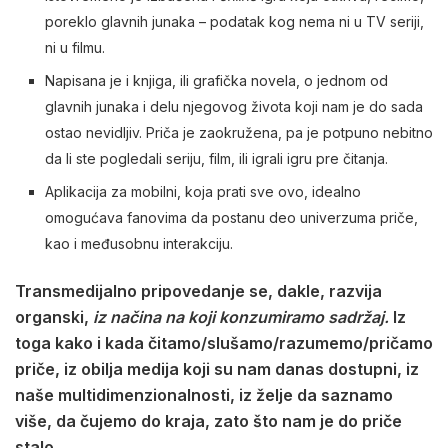
poreklo glavnih junaka – podatak kog nema ni u TV seriji,
ni u filmu.
Napisana je i knjiga, ili grafička novela, o jednom od
glavnih junaka i delu njegovog života koji nam je do sada
ostao nevidljiv. Priča je zaokružena, pa je potpuno nebitno
da li ste pogledali seriju, film, ili igrali igru pre čitanja.
Aplikacija za mobilni, koja prati sve ovo, idealno
omogućava fanovima da postanu deo univerzuma priče,
kao i međusobnu interakciju.
Transmedijalno pripovedanje se, dakle, razvija
organski,
iz načina na koji konzumiramo sadržaj.
Iz
toga kako i kada čitamo
/
slušamo
/razumemo/pričamo
priče, iz obilja medija koji su nam danas dostupni, iz
naše multidimenzionalnosti, iz želje da saznamo
više, da čujemo do kraja, zato što nam je do priče
stalo.