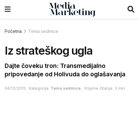
Početna
Tema sedmice
Iz strateškog ugla
Dajte čoveku tron: Transmedijalno
pripovedanje od Holivuda do oglašavanja
04/12/2015
Kategorija:
Tema sedmice
Vrijeme čitanja: 3 min