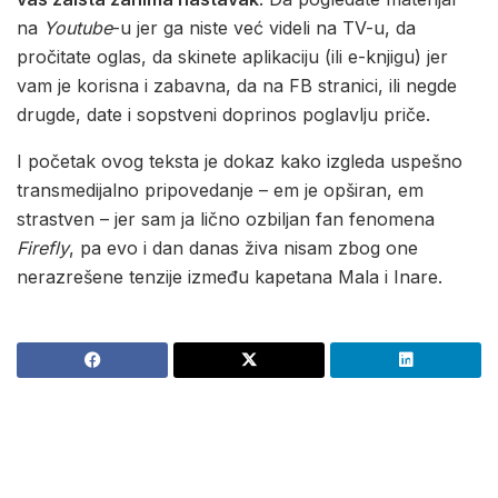
na
Youtube
-u jer ga niste već videli na TV-u, da
pročitate oglas, da skinete aplikaciju (ili e-knjigu) jer
vam je korisna i zabavna, da na FB stranici, ili negde
drugde, date i sopstveni doprinos poglavlju priče.
I početak ovog teksta je dokaz kako izgleda uspešno
transmedijalno pripovedanje – em je opširan, em
strastven – jer sam ja lično ozbiljan fan fenomena
Firefly
, pa evo i dan danas živa nisam zbog one
nerazrešene tenzije između kapetana Mala i Inare.