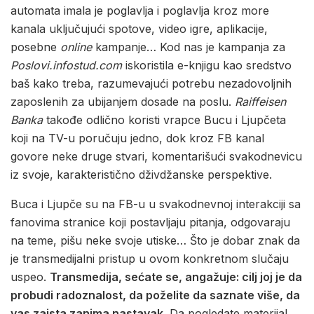
automata imala je poglavlja i poglavlja kroz more
kanala uključujući spotove, video igre, aplikacije,
posebne
online
kampanje… Kod nas je kampanja za
Poslovi.infostud.com
iskoristila e-knjigu kao sredstvo
baš kako treba, razumevajući potrebu nezadovoljnih
zaposlenih za ubijanjem dosade na poslu.
Raiffeisen
Banka
takođe odlično koristi vrapce Bucu i Ljupčeta
koji na TV-u poručuju jedno, dok kroz FB kanal
govore neke druge stvari, komentarišući svakodnevicu
iz svoje, karakteristično dživdžanske perspektive.
Buca i Ljupče su na FB-u u svakodnevnoj interakciji sa
fanovima stranice koji postavljaju pitanja, odgovaraju
na teme, pišu neke svoje utiske… Što je dobar znak da
je transmedijalni pristup u ovom konkretnom slučaju
uspeo.
Transmedija, sećate se, angažuje
:
cilj joj je da
probudi radoznalost, da poželite da saznate više, da
vas zaista zanima nastavak
. Da pogledate materijal