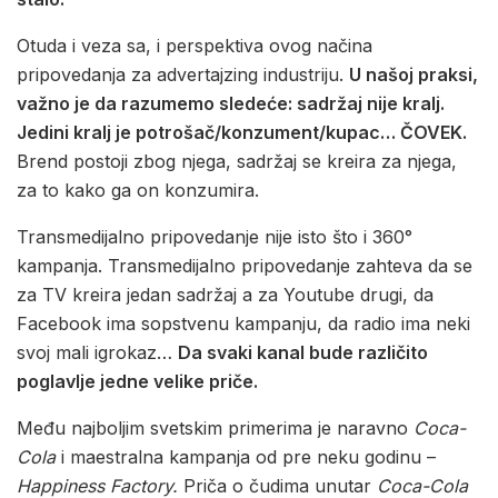
Otuda i veza sa, i perspektiva ovog načina
pripovedanja za advertajzing industriju.
U našoj praksi,
važno je da razumemo sledeće: sadržaj nije kralj.
Jedini kralj je potrošač
/konzument/kupac… ČOVEK.
Brend postoji zbog njega, sadržaj se kreira za njega,
za to kako ga on konzumira.
Transmedijalno pripovedanje nije isto što i 360°
kampanja. Transmedijalno pripovedanje zahteva da se
za TV kreira jedan sadržaj a za Youtube drugi, da
Facebook ima sopstvenu kampanju, da radio ima neki
svoj mali igrokaz…
Da svaki kanal bude različito
poglavlje jedne velike priče.
Među najboljim svetskim primerima je naravno
Coca-
Cola
i maestralna kampanja od pre neku godinu –
Happiness Factory.
Priča o čudima unutar
Coca-Cola