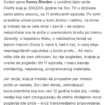
Ovako peva
Sonny Rhodes
u uvodnoj špici serije
Firefly
koja je 2002/03. godine na
Fox
TV
-u doživela
samo jednu sezonu, sa 11 emitovanih epizoda. Po svim
pravilima univerzuma u kom živimo i radimo, na tome
je trebalo da se cela stvar i završi – da ostanu
neispričane sve te priče o svemirskom brodu po imenu
Serenity,
o kapetanu Malu, o neizbežnoj tenziji sa
lepom Inarom (hoće li, neće li, kad li će), o celoj ekipi
neprilagođenih saputnika u borbi protiv… Ali neću
ništa više da vam otkrivam, ko nije pogledao, krajnje je
vreme da pogleda i tih 11 epizoda, i masu kasnije
snimljenog, napisanog, programiranog materijala.
Jer serija, koja je trebalo da propadne par meseci
pošto je nastala, živi i dan danas, zahvaljujući
konzumentima koji evo već 12 godina traže još, i obilju
medija koji nam omogućavaju da stalno dodajemo nova
poglavlja iste priče – kroz transmedijalno pripovedanje.